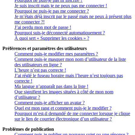
Pourquoi ne puis-je pas m’inscrire ?
Je suis inscrit mais je ne peux pas me connecter !
Pourquoi ne puis-je pas me connecter ?
Je m’étais déjà inscrit par le passé mais ne peux à présent plus
me connecter ?!
J’ai perdu mon mot de passe !
Pourquoi suis-je déconnecté automatiquement ?
À quoi sert « Supprimer les cookies » ?
Préférences et paramètres des utilisateurs
Comment puis-je modifier mes paramètres ?
Comment puis-je masquer mon nom d’utilisateur de la liste
des utilisateurs en ligne ?
L’heure n’est pas correcte !
J’ai réglé le fuseau horaire mais l’heure n’est toujours pas
correcte !
Ma langue n’apparaît pas dans la liste !
Que signifient les images situées à côté de mon nom
d’utilisateur ?
Comment puis-je afficher un avatar ?
Quel est mon rang et comment puis-je le modifier ?
Pourquoi m’est-il demandé de me connecter lorsque je clique
sur le lien de courrier électronique d’un utilisateur ?
Problèmes de publication
Comment puis-je publier un nouveau sujet ou une réponse ?