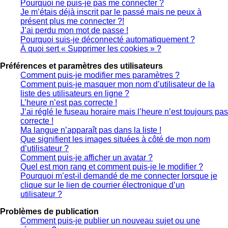
Pourquoi ne puis-je pas me connecter ?
Je m’étais déjà inscrit par le passé mais ne peux à
présent plus me connecter ?!
J’ai perdu mon mot de passe !
Pourquoi suis-je déconnecté automatiquement ?
À quoi sert « Supprimer les cookies » ?
Préférences et paramètres des utilisateurs
Comment puis-je modifier mes paramètres ?
Comment puis-je masquer mon nom d’utilisateur de la
liste des utilisateurs en ligne ?
L’heure n’est pas correcte !
J’ai réglé le fuseau horaire mais l’heure n’est toujours pas
correcte !
Ma langue n’apparaît pas dans la liste !
Que signifient les images situées à côté de mon nom
d’utilisateur ?
Comment puis-je afficher un avatar ?
Quel est mon rang et comment puis-je le modifier ?
Pourquoi m’est-il demandé de me connecter lorsque je
clique sur le lien de courrier électronique d’un
utilisateur ?
Problèmes de publication
Comment puis-je publier un nouveau sujet ou une