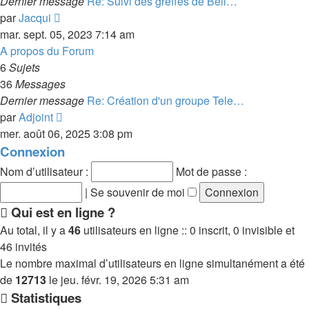
Dernier message
Re: Suivi des greffes de Beli…
Consulter
par
Jacqui
le
mar. sept. 05, 2023 7:14 am
dernier
A propos du Forum
message
6
Sujets
36
Messages
Dernier message
Re: Création d'un groupe Tele…
Consulter
par
Adjoint
le
mer. août 06, 2025 3:08 pm
dernier
Connexion
message
Nom d’utilisateur :
Mot de passe :
|
Se souvenir de moi
Qui est en ligne ?
Au total, il y a
46
utilisateurs en ligne :: 0 inscrit, 0 invisible et
46 invités
Le nombre maximal d’utilisateurs en ligne simultanément a été
de
12713
le jeu. févr. 19, 2026 5:31 am
Statistiques