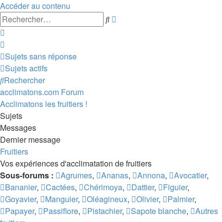
Accéder au contenu
Recherche
Rechercher
avancée
Sujets sans réponse
Sujets actifs
Rechercher
acclimatons.com
Forum
Acclimatons les fruitiers !
Sujets
Messages
Dernier message
Fruitiers
Vos expériences d'acclimatation de fruitiers
Sous-forums :
Agrumes
,
Ananas
,
Annona
,
Avocatier
,
Bananier
,
Cactées
,
Chérimoya
,
Dattier
,
Figuier
,
Goyavier
,
Manguier
,
Oléagineux
,
Olivier
,
Palmier
,
Papayer
,
Passiflore
,
Pistachier
,
Sapote blanche
,
Autres