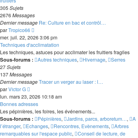
fruitiers
305
Sujets
2676
Messages
Dernier message
Re: Culture en bac et contrôl…
Consulter
par
Tropico66
le
mer. juil. 22, 2026 3:06 pm
dernier
Techniques d'acclimatation
message
Les techniques, astuces pour acclimater les fruitiers fragiles
Sous-forums :
Autres techniques
,
Hivernage
,
Serres
27
Sujets
137
Messages
Dernier message
Tracer un verger au laser : l…
Consulter
par
Victor G
le
lun. mars 23, 2026 10:18 am
dernier
Bonnes adresses
message
Les pépinières, les foires, les événements...
Sous-forums :
Pépinières
,
Jardins, parcs, arboretum…
,
A
l’étranger
,
Echanges
,
Rencontres, Evènements
,
Arbres
remarquables sur l'espace public
,
Conseil de lecture, de