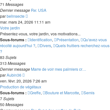
71
Messages
Dernier message
Re: USA
Consulter
par
belinsecte
le
mar. mars 24, 2026 11:11 am
dernier
Votre jardin
message
Présentez-vous, votre jardin, vos motivations...
Sous-forums :
Identification
,
Présentation
,
Qu'avez-vous
récolté aujourd'hui ?
,
Divers
,
Quels fruitiers recherchez-vous
?
83
Sujets
313
Messages
Dernier message
Marre de voir mes palmiers cr…
Consulter
par
Aubin36
le
ven. févr. 20, 2026 7:26 am
dernier
Production de végétaux
message
Sous-forums :
Greffe
,
Bouture et Marcotte
,
Semis
7
Sujets
50
Messages