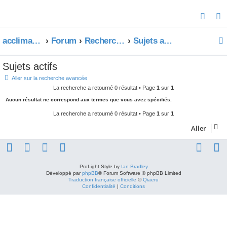
R
e
acclimatons.com
Forum
Rechercher
Sujets actifs
c
h
Sujets actifs
e
r
Aller sur la recherche avancée
La recherche a retourné 0 résultat • Page
1
sur
1
c
Aucun résultat ne correspond aux termes que vous avez spécifiés.
h
La recherche a retourné 0 résultat • Page
1
sur
1
e
r
Aller
ProLight Style by
Ian Bradley
Développé par
phpBB
® Forum Software © phpBB Limited
Traduction française officielle
©
Qiaeru
Confidentialité
|
Conditions