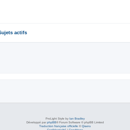
Sujets actifs
ProLight Style by
Ian Bradley
Développé par
phpBB
® Forum Software © phpBB Limited
Traduction française officielle
©
Qiaeru
Confidentialité
|
Conditions