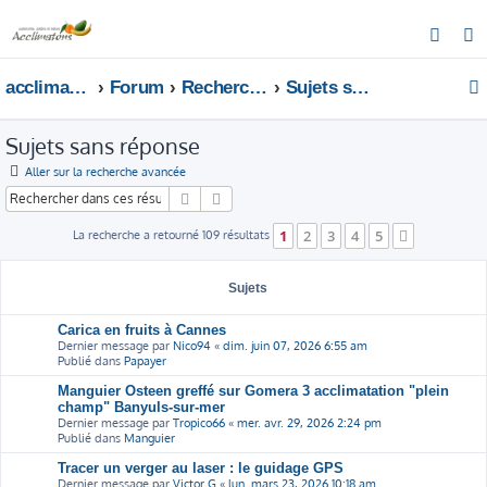
R
e
acclimatons.com
Forum
Rechercher
Sujets sans réponse
c
h
Sujets sans réponse
e
r
Aller sur la recherche avancée
c
Rechercher
Recherche avancée
h
1
2
3
4
5
La recherche a retourné 109 résultats
Suivant
e
r
Sujets
Carica en fruits à Cannes
Dernier message par
Nico94
«
dim. juin 07, 2026 6:55 am
Publié dans
Papayer
Manguier Osteen greffé sur Gomera 3 acclimatation "plein
champ" Banyuls-sur-mer
Dernier message par
Tropico66
«
mer. avr. 29, 2026 2:24 pm
Publié dans
Manguier
Tracer un verger au laser : le guidage GPS
Dernier message par
Victor G
«
lun. mars 23, 2026 10:18 am