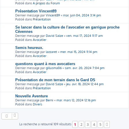
Publié dans
A propos du Forum
Présentation Vincent89
Dernier message par
Vincent89
«
mar. juin 04, 2024 3:14 pm
Publié dans
Présentation
Se lancer dans la culture de l'avocatier en garrigue proche
Cévennes
Dernier message par
David Salze
«
ven. mai 17, 2024 11:17 am
Publié dans
Avocatier
Semis heureux.
Dernier message par
lazzaret
«
mer. mai 15, 2024 11:14 pm
Publié dans
Avocatier
questions quant à mes avocatiers
Dernier message par
gillusma06
«
sam. avr. 20, 2024 7:04 pm
Publié dans
Avocatier
Présentation de mon terrain dans le Gard DS
Dernier message par
David Salze
«
jeu. avr. 18, 2024 12:44 pm
Publié dans
Présentation
Nouvelle Aventure
Dernier message par
Berni
«
mar. mars 12, 2024 12:16 pm
Publié dans
Divers
1
2
3
4
5
La recherche a retourné 109 résultats
Suivant