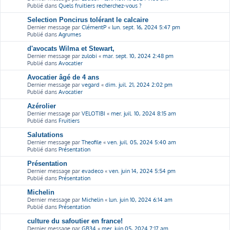
Publié dans
Quels fruitiers recherchez-vous ?
Selection Poncirus tolérant le calcaire
Dernier message par
ClémentP
«
lun. sept. 16, 2024 5:47 pm
Publié dans
Agrumes
d'avocats Wilma et Stewart,
Dernier message par
zulobi
«
mar. sept. 10, 2024 2:48 pm
Publié dans
Avocatier
Avocatier âgé de 4 ans
Dernier message par
vegard
«
dim. juil. 21, 2024 2:02 pm
Publié dans
Avocatier
Azérolier
Dernier message par
VELOTIBI
«
mer. juil. 10, 2024 8:15 am
Publié dans
Fruitiers
Salutations
Dernier message par
Theofile
«
ven. juil. 05, 2024 5:40 am
Publié dans
Présentation
Présentation
Dernier message par
evadeco
«
ven. juin 14, 2024 5:54 pm
Publié dans
Présentation
Michelin
Dernier message par
Michelin
«
lun. juin 10, 2024 6:14 am
Publié dans
Présentation
culture du safoutier en france!
Dernier message par
GB34
«
mer. juin 05, 2024 7:17 am