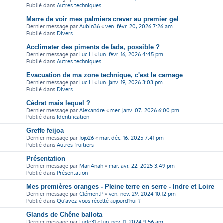
Publié dans
Autres techniques
Marre de voir mes palmiers crever au premier gel
Dernier message par
Aubin36
«
ven. févr. 20, 2026 7:26 am
Publié dans
Divers
Acclimater des piments de fada, possible ?
Dernier message par
Luc H
«
lun. févr. 16, 2026 4:45 pm
Publié dans
Autres techniques
Evacuation de ma zone technique, c'est le carnage
Dernier message par
Luc H
«
lun. janv. 19, 2026 3:03 pm
Publié dans
Divers
Cédrat mais lequel ?
Dernier message par
Alexandre
«
mer. janv. 07, 2026 6:00 pm
Publié dans
Identification
Greffe feijoa
Dernier message par
Jojo26
«
mar. déc. 16, 2025 7:41 pm
Publié dans
Autres fruitiers
Présentation
Dernier message par
Mari4nah
«
mar. avr. 22, 2025 3:49 pm
Publié dans
Présentation
Mes premières oranges - Pleine terre en serre - Indre et Loire
Dernier message par
ClémentP
«
ven. nov. 29, 2024 10:12 pm
Publié dans
Qu'avez-vous récolté aujourd'hui ?
Glands de Chêne ballota
Dernier message par
Ludo31
«
lun. nov. 11, 2024 9:56 am