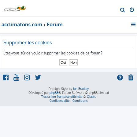
R
e
acclimatons.com
Forum
c
h
e
Supprimer les cookies
r
Êtes-vous sûr de vouloir supprimer les cookies de ce forum ?
c
h
e
r
ProLight Style by
Ian Bradley
Développé par
phpBB
® Forum Software © phpBB Limited
Traduction française officielle
©
Qiaeru
Confidentialité
|
Conditions