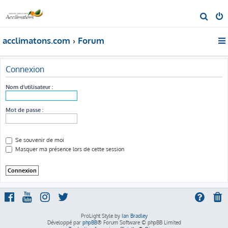
R
e
acclimatons.com
Forum
c
h
e
Connexion
r
Nom d’utilisateur :
c
h
Mot de passe :
e
r
Se souvenir de moi
Masquer ma présence lors de cette session
ProLight Style by
Ian Bradley
Développé par
phpBB
® Forum Software © phpBB Limited