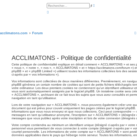
R
R
e
e
c
c
h
h
e
e
r
r
c
c
h
h
e
e
acclimatons.com
Forum
a
r
v
a
n
c
é
e
ACCLIMATONS - Politique de confidentialité
Cette politique de confidentialité explique en détail comment « ACCLIMATONS » et ses par
« nous », « notre », « nos », « ACCLIMATONS » et « https://acclimatons.com/forum ») et 
phpBB » et « phpBB Limited ») utilisent toutes les informations collectées lors des sessio
ci-après par « vos informations »).
Vos informations sont collectées de deux manières différentes. Premièrement, en navigu
phpBB génèrera un certain nombre de cookies qui sont de petits fichiers téléchargés tem
votre ordinateur. Les deux premiers cookies ne contiennent qu’un identifiant utilisateur 
vous sont automatiquement assignés par le logiciel phpBB. Un troisième cookie sera créé 
« ACCLIMATONS », archivant de ce fait tous les sujets que vous avez consultés et permet
navigation en tant qu’utilisateur.
Lors de votre navigation sur « ACCLIMATONS », nous pouvons également créer une quat
document qui est prévu pour couvrir uniquement les pages créées par le logiciel phpBB.
informations que vous nous envoyez et que nous collectons. Ceci peut correspondre — ma
messages en tant qu’utilisateur anonyme, l’inscription sur « ACCLIMATONS » (désignée ci
messages que vous publiez après votre inscription et lors de votre connexion (désignés 
Votre compte contiendra au minimum un identifiant unique (désigné ci-après par « votre n
personnel vous permettant de vous connecter à votre compte (désigné ci-après par « vo
courriel personnelle. Les informations de votre compte sur « ACCLIMATONS » sont protég
données applicables dans le pays qui héberge notre serveur. Toutes les informations, en-