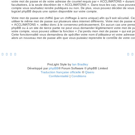
votre mot de passe et de votre adresse de courriel requis par « ACCLIMATONS » durant vo
facultatives, à la seule discrétion de « ACCLIMATONS ». Dans tous les cas, vous pouvez 
compte vous souhaitez rendre publiques ou non. De plus, vous pouvez décider de vous a
logiciel phpBB depuis une option disponible sur votre compte.
Votre mot de passe est chiffré (par un chiffrage à sens unique) afin qu’il soit sécurisé.
utiliser le même mot de passe sur plusieurs sites internet différents. Votre mot de passe
« ACCLIMATONS », veillez donc à le conservez précieusement. En aucun cas une pers
phpBB ou à un site de tierce partie ne peut vous demander légitimement votre mot de p
votre compte, vous pouvez utiliser la fonction « J’ai perdu mon mot de passe » qui est p
Cette fonctionnalité vous demandera de spécifier votre nom d’utilisateur et votre adresse
alors un nouveau mot de passe afin que vous puissiez reprendre le contrôle de votre co
ProLight Style by
Ian Bradley
Développé par
phpBB
® Forum Software © phpBB Limited
Traduction française officielle
©
Qiaeru
Confidentialité
|
Conditions