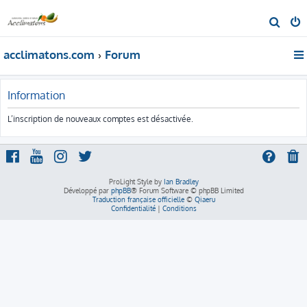
R
e
acclimatons.com
Forum
c
h
e
Information
r
L’inscription de nouveaux comptes est désactivée.
c
h
e
r
ProLight Style by
Ian Bradley
Développé par
phpBB
® Forum Software © phpBB Limited
Traduction française officielle
©
Qiaeru
Confidentialité
|
Conditions