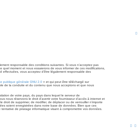
lement responsable des conditions suivantes. Si vous n’acceptez pas
rte quel moment et nous essaierons de vous informer de ces modifications,
été effectuées, vous acceptez d’être légalement responsable des
ce publique générale GNU 2.0
» et qui peut être téléchargé sur
sable de la conduite et du contenu que nous acceptons et que nous
slation de votre pays, du pays dans lequel le serveur de
 nous réservons le droit d’avertir votre fournisseur d’accès à internet et
e droit de supprimer, de modifier, de déplacer ou de verrouiller n’importe
gnées soient enregistrées dans notre base de données. Bien que ces
 tentative de piratage informatique visant à compromettre vos données.