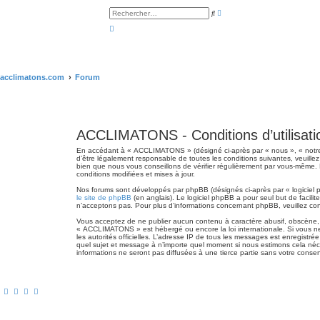
R
R
e
e
c
c
h
h
e
e
r
r
c
c
h
h
e
e
acclimatons.com
Forum
a
r
v
a
n
c
é
e
ACCLIMATONS - Conditions d’utilisati
En accédant à « ACCLIMATONS » (désigné ci-après par « nous », « notre 
d’être légalement responsable de toutes les conditions suivantes, veuill
bien que nous vous conseillons de vérifier régulièrement par vous-même.
conditions modifiées et mises à jour.
Nos forums sont développés par phpBB (désignés ci-après par « logiciel p
le site de phpBB
(en anglais). Le logiciel phpBB a pour seul but de faci
n’acceptons pas. Pour plus d’informations concernant phpBB, veuillez co
Vous acceptez de ne publier aucun contenu à caractère abusif, obscène, vu
« ACCLIMATONS » est hébergé ou encore la loi internationale. Si vous ne r
les autorités officielles. L’adresse IP de tous les messages est enregistr
quel sujet et message à n’importe quel moment si nous estimons cela néc
informations ne seront pas diffusées à une tierce partie sans votre co