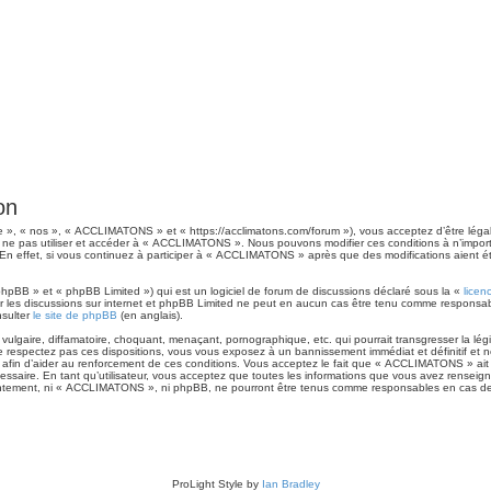
on
», « nos », « ACCLIMATONS » et « https://acclimatons.com/forum »), vous acceptez d’être léga
ez ne pas utiliser et accéder à « ACCLIMATONS ». Nous pouvons modifier ces conditions à n’impo
 En effet, si vous continuez à participer à « ACCLIMATONS » après que des modifications aient 
hpBB » et « phpBB Limited ») qui est un logiciel de forum de discussions déclaré sous la «
licen
liter les discussions sur internet et phpBB Limited ne peut en aucun cas être tenu comme respon
nsulter
le site de phpBB
(en anglais).
lgaire, diffamatoire, choquant, menaçant, pornographique, etc. qui pourrait transgresser la légi
espectez pas ces dispositions, vous vous exposez à un bannissement immédiat et définitif et nous
ée afin d’aider au renforcement de ces conditions. Vous acceptez le fait que « ACCLIMATONS » ait l
essaire. En tant qu’utilisateur, vous acceptez que toutes les informations que vous avez rensei
nsentement, ni « ACCLIMATONS », ni phpBB, ne pourront être tenus comme responsables en cas de
ProLight Style by
Ian Bradley