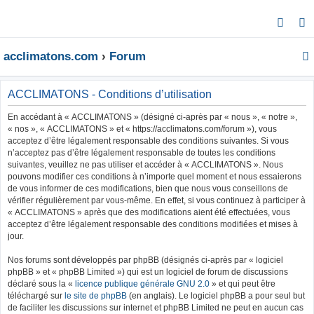
R
e
acclimatons.com
Forum
c
h
e
ACCLIMATONS - Conditions d’utilisation
r
En accédant à « ACCLIMATONS » (désigné ci-après par « nous », « notre »,
c
« nos », « ACCLIMATONS » et « https://acclimatons.com/forum »), vous
acceptez d’être légalement responsable des conditions suivantes. Si vous
h
n’acceptez pas d’être légalement responsable de toutes les conditions
e
suivantes, veuillez ne pas utiliser et accéder à « ACCLIMATONS ». Nous
r
pouvons modifier ces conditions à n’importe quel moment et nous essaierons
de vous informer de ces modifications, bien que nous vous conseillons de
vérifier régulièrement par vous-même. En effet, si vous continuez à participer à
« ACCLIMATONS » après que des modifications aient été effectuées, vous
acceptez d’être légalement responsable des conditions modifiées et mises à
jour.
Nos forums sont développés par phpBB (désignés ci-après par « logiciel
phpBB » et « phpBB Limited ») qui est un logiciel de forum de discussions
déclaré sous la «
licence publique générale GNU 2.0
» et qui peut être
téléchargé sur
le site de phpBB
(en anglais). Le logiciel phpBB a pour seul but
de faciliter les discussions sur internet et phpBB Limited ne peut en aucun cas