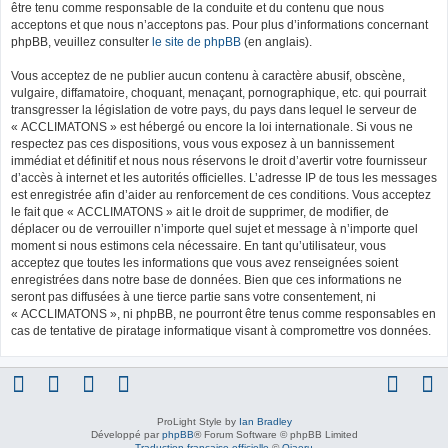
être tenu comme responsable de la conduite et du contenu que nous
acceptons et que nous n’acceptons pas. Pour plus d’informations concernant
phpBB, veuillez consulter
le site de phpBB
(en anglais).
Vous acceptez de ne publier aucun contenu à caractère abusif, obscène,
vulgaire, diffamatoire, choquant, menaçant, pornographique, etc. qui pourrait
transgresser la législation de votre pays, du pays dans lequel le serveur de
« ACCLIMATONS » est hébergé ou encore la loi internationale. Si vous ne
respectez pas ces dispositions, vous vous exposez à un bannissement
immédiat et définitif et nous nous réservons le droit d’avertir votre fournisseur
d’accès à internet et les autorités officielles. L’adresse IP de tous les messages
est enregistrée afin d’aider au renforcement de ces conditions. Vous acceptez
le fait que « ACCLIMATONS » ait le droit de supprimer, de modifier, de
déplacer ou de verrouiller n’importe quel sujet et message à n’importe quel
moment si nous estimons cela nécessaire. En tant qu’utilisateur, vous
acceptez que toutes les informations que vous avez renseignées soient
enregistrées dans notre base de données. Bien que ces informations ne
seront pas diffusées à une tierce partie sans votre consentement, ni
« ACCLIMATONS », ni phpBB, ne pourront être tenus comme responsables en
cas de tentative de piratage informatique visant à compromettre vos données.
ProLight Style by
Ian Bradley
Développé par
phpBB
® Forum Software © phpBB Limited
Traduction française officielle
©
Qiaeru