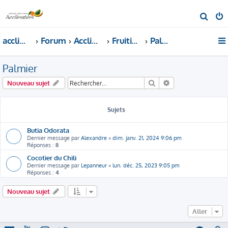
R
e
acclimatons.com
Forum
Acclimatons les fruitiers !
Fruitiers
Palmier
c
h
Palmier
e
r
Rechercher
Recherche avancé
Nouveau sujet
c
h
Sujets
e
r
Butia Odorata
Dernier message par
Alexandre
«
dim. janv. 21, 2024 9:06 pm
Réponses :
8
Cocotier du Chili
Dernier message par
Lepanneur
«
lun. déc. 25, 2023 9:05 pm
Réponses :
4
Nouveau sujet
Aller