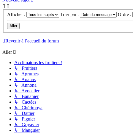
Afficher :
Trier par :
Ordre :
Revenir à l’accueil du forum
Aller
Acclimatons les fruitiers !
↳ Fruitiers
↳ Agrumes
↳ Ananas
↳ Annona
↳ Avocatier
↳ Bananier
↳ Cactées
↳ Chérimoya
↳ Dattier
↳ Figuier
↳ Goyavier
↳ Manguier