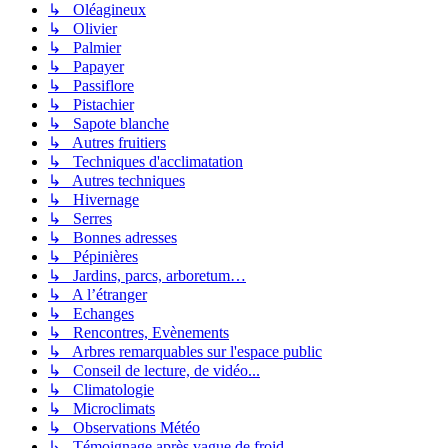
↳ Oléagineux
↳ Olivier
↳ Palmier
↳ Papayer
↳ Passiflore
↳ Pistachier
↳ Sapote blanche
↳ Autres fruitiers
↳ Techniques d'acclimatation
↳ Autres techniques
↳ Hivernage
↳ Serres
↳ Bonnes adresses
↳ Pépinières
↳ Jardins, parcs, arboretum…
↳ A l’étranger
↳ Echanges
↳ Rencontres, Evènements
↳ Arbres remarquables sur l'espace public
↳ Conseil de lecture, de vidéo...
↳ Climatologie
↳ Microclimats
↳ Observations Météo
↳ Témoignage après vague de froid