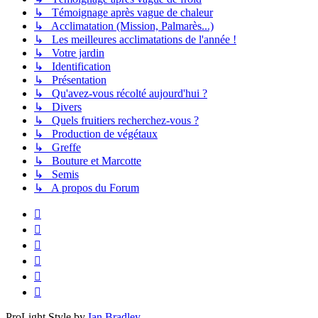
↳ Témoignage après vague de chaleur
↳ Acclimatation (Mission, Palmarès...)
↳ Les meilleures acclimatations de l'année !
↳ Votre jardin
↳ Identification
↳ Présentation
↳ Qu'avez-vous récolté aujourd'hui ?
↳ Divers
↳ Quels fruitiers recherchez-vous ?
↳ Production de végétaux
↳ Greffe
↳ Bouture et Marcotte
↳ Semis
↳ A propos du Forum
ProLight Style by
Ian Bradley