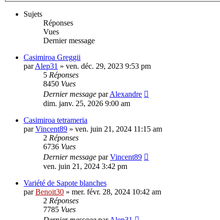
Sujets
Réponses
Vues
Dernier message
Casimiroa Greggii
par
Alep31
»
ven. déc. 29, 2023 9:53 pm
5
Réponses
8450
Vues
Dernier message
par
Alexandre
dim. janv. 25, 2026 9:00 am
Casimiroa tetrameria
par
Vincent89
»
ven. juin 21, 2024 11:15 am
2
Réponses
6736
Vues
Dernier message
par
Vincent89
ven. juin 21, 2024 3:42 pm
Variété de Sapote blanches
par
Benoit30
»
mer. févr. 28, 2024 10:42 am
2
Réponses
7785
Vues
Dernier message
par
Alep31