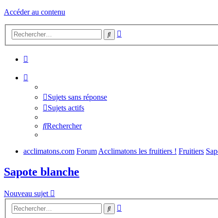
Accéder au contenu
Recherche
Rechercher
avancée
Sujets sans réponse
Sujets actifs
Rechercher
acclimatons.com
Forum
Acclimatons les fruitiers !
Fruitiers
Sap
Sapote blanche
Nouveau sujet
Recherche
Rechercher
avancée