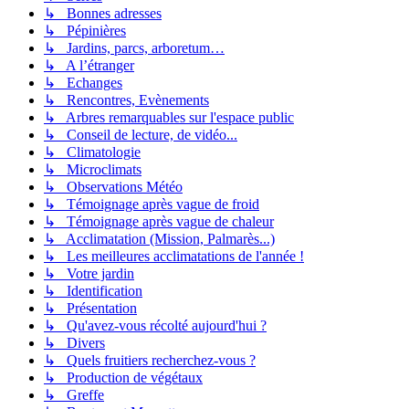
↳ Bonnes adresses
↳ Pépinières
↳ Jardins, parcs, arboretum…
↳ A l’étranger
↳ Echanges
↳ Rencontres, Evènements
↳ Arbres remarquables sur l'espace public
↳ Conseil de lecture, de vidéo...
↳ Climatologie
↳ Microclimats
↳ Observations Météo
↳ Témoignage après vague de froid
↳ Témoignage après vague de chaleur
↳ Acclimatation (Mission, Palmarès...)
↳ Les meilleures acclimatations de l'année !
↳ Votre jardin
↳ Identification
↳ Présentation
↳ Qu'avez-vous récolté aujourd'hui ?
↳ Divers
↳ Quels fruitiers recherchez-vous ?
↳ Production de végétaux
↳ Greffe