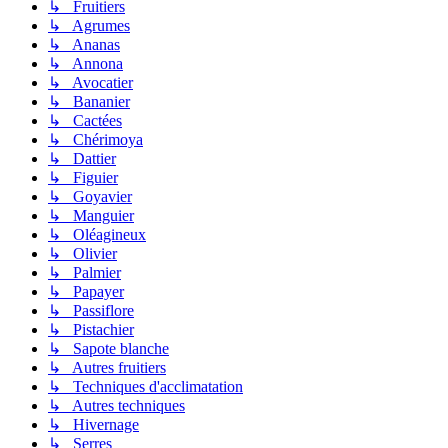
↳ Fruitiers
↳ Agrumes
↳ Ananas
↳ Annona
↳ Avocatier
↳ Bananier
↳ Cactées
↳ Chérimoya
↳ Dattier
↳ Figuier
↳ Goyavier
↳ Manguier
↳ Oléagineux
↳ Olivier
↳ Palmier
↳ Papayer
↳ Passiflore
↳ Pistachier
↳ Sapote blanche
↳ Autres fruitiers
↳ Techniques d'acclimatation
↳ Autres techniques
↳ Hivernage
↳ Serres