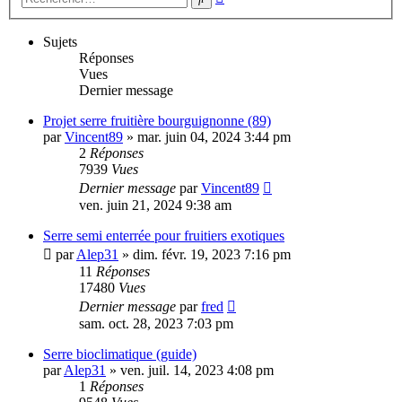
avancée
Sujets
Réponses
Vues
Dernier message
Projet serre fruitière bourguignonne (89)
par
Vincent89
»
mar. juin 04, 2024 3:44 pm
2
Réponses
7939
Vues
Dernier message
par
Vincent89
ven. juin 21, 2024 9:38 am
Serre semi enterrée pour fruitiers exotiques
par
Alep31
»
dim. févr. 19, 2023 7:16 pm
11
Réponses
17480
Vues
Dernier message
par
fred
sam. oct. 28, 2023 7:03 pm
Serre bioclimatique (guide)
par
Alep31
»
ven. juil. 14, 2023 4:08 pm
1
Réponses