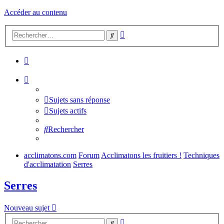
Accéder au contenu
Recherche
Rechercher
avancée
Sujets sans réponse
Sujets actifs
Rechercher
acclimatons.com
Forum
Acclimatons les fruitiers !
Techniques
d'acclimatation
Serres
Serres
Nouveau sujet
Recherche
Rechercher