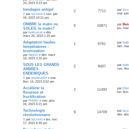
24, 2023 9:23 am
bandages antigel
par
lazz
2
7711
mar. jui
par
lazzaret
»
ven. juin
09, 2023 10:21 pm
OMBRE le matin ou
par
Ben
5
10871
SOLEIL le matin?
jeu. mar
par
belinsecte
»
dim.
mars 26, 2023 1:15 am
Adaptation hautes
par
beli
1
6761
températures :
dim. ma
brumisation
par
Alep31
»
dim. mars
19, 2023 2:32 pm
SOUS LES GRANDS
par
beli
2
8007
ARBRES
ven. fév
ENDEMIQUES
par
jeanlouis64
»
mar.
févr. 14, 2023 9:52 am
Accélérer la
par
Etie
3
11493
floraison et
lun. fév
fructification
par
Phil397
»
mer. janv.
04, 2023 6:21 am
Technologie
par
lazz
9
14709
révolutionnaire
dim. déc
par
lazzaret
»
jeu. nov.
17, 2022 6:45 pm