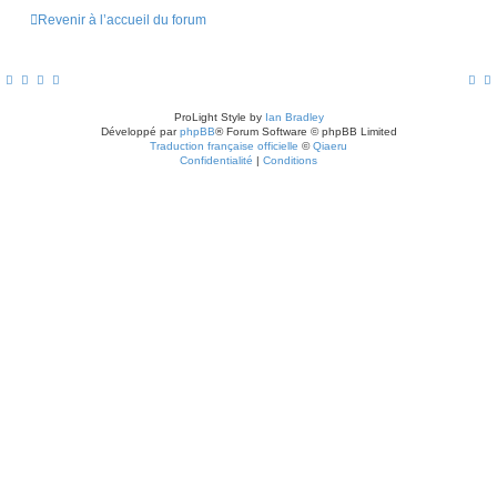
Revenir à l’accueil du forum
ProLight Style by
Ian Bradley
Développé par
phpBB
® Forum Software © phpBB Limited
Traduction française officielle
©
Qiaeru
Confidentialité
|
Conditions