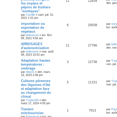
11
22834
les noyaux et
dim. jan
pépins de fruitiers
"exotiques"
par
Camille
»
sam. juil. 31,
2021 1:01 pm
importation ou
par
sera
6
20038
exportation de
lun. aoû
vegetaux
par
belinsecte
»
lun. févr.
08, 2021 9:56 am
ARROSAGES
par
beli
11
27786
d'autonomisation
dim. nov
par
belinsecte
»
mar. août
08, 2023 10:52 am
Adaptation hautes
par
Trop
3
12736
températures :
ven. jui
ombrage
par
Alep31
»
dim. mars
19, 2023 2:08 pm
Cultures pérennes
par
Trop
5
11151
des légumes d'été
mer. jui
et adaptation face
au changement du
climat
par
Tropico66
»
dim.
mars 17, 2024 4:05 pm
Travaux
par
Paul
1
7013
mitchourinien
lun. aoû
par
Emmanuel
»
lun. avr.