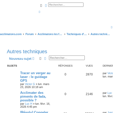
Rechercher
Recherche avancée
acclimatons.com
Forum
Acclimatons les fruitiers !
Techniques d'acclimatation
Autres techniques
Autres techniques
Rechercher
Recherche avancée
Nouveau sujet
SUJETS
RÉPONSES
VUES
DERNIE
Tracer un verger au
par
Vict
0
2870
laser : le guidage
lun. mar
GPS
par
Victor G
»
lun. mars
23, 2026 10:18 am
Acclimater des
par
Luc
0
2146
piments de fada,
lun. fév
possible ?
par
Luc H
»
lun. févr. 16,
2026 4:45 pm
[Résolu] Congeler
par
Jojo