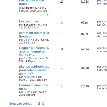
Des arbres et des
par
Clé
26
51038
murs !
mer. jui
par
Benoit30
»
sam.
sept. 26, 2020 11:47 am
1
2
Les zéolithes
par
Fran
3
9718
par
Benoit30
»
lun. févr.
jeu. fév
21, 2022 1:42 pm
comment retarder la
par
j-lo
1
8209
floraison
dim. fév
par
GB34
»
sam. févr. 05,
2022 8:23 am
Gagner plusieurs °C
par
oliv
3
14614
avec un cumul de
ven. nov
voiles P17
par
Camille
»
lun. janv. 04,
2021 4:43 pm
plantes acidophiles.
par
beli
1
10218
pouzzolane, ocres,
sam. ma
alumine?
par
belinsecte
»
dim.
mars 07, 2021 11:34 am
Comment améliorer
par
beli
1
11620
un sol
lun. jan
par
GB34
»
dim. août 23,
2020 9:19 am
Nouveau sujet