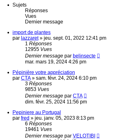
Sujets
Réponses
Vues
Dernier message
import de plantes
par
lazzaret
»
jeu. sept. 01, 2022 12:41 pm
1
Réponses
12955
Vues
Dernier message
par
belinsecte
mar. mars 19, 2024 4:26 pm
Pépinière votre appréciation
par
CTA
»
sam. févr. 24, 2024 6:10 pm
3
Réponses
9853
Vues
Dernier message
par
CTA
dim. févr. 25, 2024 11:56 pm
Pepiniere au Portugal
par
fred
»
jeu. janv. 05, 2023 8:13 pm
6
Réponses
19461
Vues
Dernier message
par
VELOTIBI