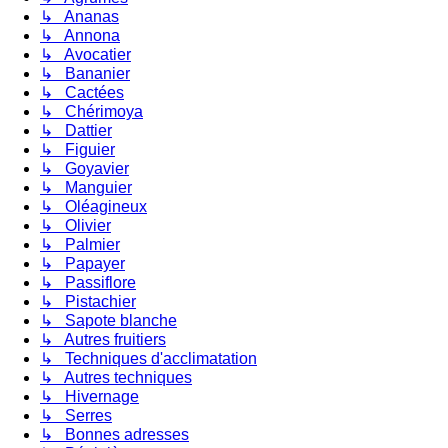
↳ Ananas
↳ Annona
↳ Avocatier
↳ Bananier
↳ Cactées
↳ Chérimoya
↳ Dattier
↳ Figuier
↳ Goyavier
↳ Manguier
↳ Oléagineux
↳ Olivier
↳ Palmier
↳ Papayer
↳ Passiflore
↳ Pistachier
↳ Sapote blanche
↳ Autres fruitiers
↳ Techniques d'acclimatation
↳ Autres techniques
↳ Hivernage
↳ Serres
↳ Bonnes adresses