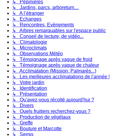
↳ Pépinières
↳ Jardins, parcs, arboretum…
↳ A l’étranger
↳ Echanges
↳ Rencontres, Evènements
↳ Arbres remarquables sur l'espace public
↳ Conseil de lecture, de vidéo...
↳ Climatologie
↳ Microclimats
↳ Observations Météo
↳ Témoignage après vague de froid
↳ Témoignage après vague de chaleur
↳ Acclimatation (Mission, Palmarès...)
↳ Les meilleures acclimatations de l'année !
↳ Votre jardin
↳ Identification
↳ Présentation
↳ Qu'avez-vous récolté aujourd'hui ?
↳ Divers
↳ Quels fruitiers recherchez-vous ?
↳ Production de végétaux
↳ Greffe
↳ Bouture et Marcotte
↳ Semis