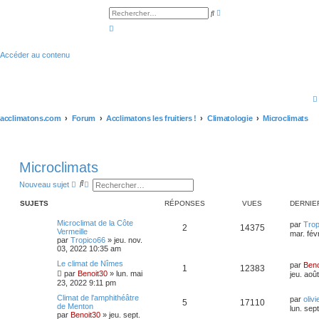
R
R
e
e
c
c
h
h
e
e
r
r
Accéder au contenu
c
c
h
h
e
e
a
r
v
a
n
c
acclimatons.com
Forum
Acclimatons les fruitiers !
Climatologie
Microclimats
é
e
Microclimats
R
R
Nouveau sujet
e
e
c
c
SUJETS
RÉPONSES
VUES
DERNIE
h
h
e
e
Microclimat de la Côte
par
Trop
r
r
2
14375
Vermeille
c
c
mar. fév
par
Tropico66
»
jeu. nov.
h
h
03, 2022 10:35 am
e
e
r
a
Le climat de Nîmes
par
Beno
v
1
12383
par
Benoit30
»
lun. mai
jeu. aoû
a
23, 2022 9:11 pm
n
c
Climat de l'amphithéâtre
par
oliv
é
5
17110
de Menton
lun. sep
e
par
Benoit30
»
jeu. sept.