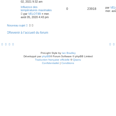
02, 2021 9:32 am
Influence des
par
VEL
0
23918
températures maximales
mer. aoû
par
VELOTIBI
»
mer.
août 05, 2020 4:43 pm
Nouveau sujet
Revenir à l’accueil du forum
ProLight Style by
Ian Bradley
Développé par
phpBB
® Forum Software © phpBB Limited
Traduction française officielle
©
Qiaeru
Confidentialité
|
Conditions