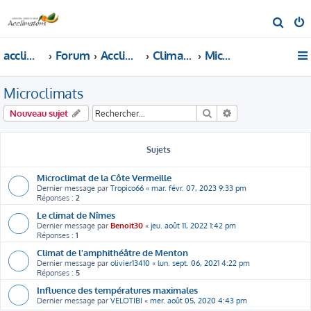
R
e
acclimatons.com
Forum
Acclimatons les fruitiers !
Climatologie
Microclimats
c
h
Microclimats
e
r
Rechercher
Recherche avancé
Nouveau sujet
c
h
Sujets
e
r
Microclimat de la Côte Vermeille
Dernier message par
Tropico66
«
mar. févr. 07, 2023 9:33 pm
Réponses :
2
Le climat de Nîmes
Dernier message par
Benoit30
«
jeu. août 11, 2022 1:42 pm
Réponses :
1
Climat de l'amphithéâtre de Menton
Dernier message par
olivier13410
«
lun. sept. 06, 2021 4:22 pm
Réponses :
5
Influence des températures maximales
Dernier message par
VELOTIBI
«
mer. août 05, 2020 4:43 pm