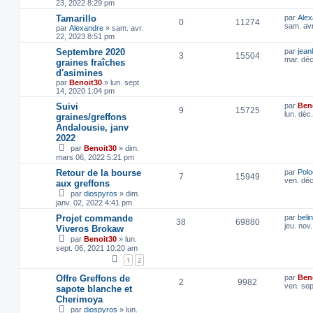
23, 2022 8:29 pm
Tamarillo
par
Alex
0
11274
sam. avr
par
Alexandre
»
sam. avr.
22, 2023 8:51 pm
Septembre 2020
par
jean
3
15504
mar. déc
graines fraîches
d'asimines
par
Benoit30
»
lun. sept.
14, 2020 1:04 pm
Suivi
par
Ben
9
15725
lun. déc
graines/greffons
Andalousie, janv
2022
par
Benoit30
»
dim.
mars 06, 2022 5:21 pm
Retour de la bourse
par
Pol
7
15949
ven. déc
aux greffons
par
diospyros
»
dim.
janv. 02, 2022 4:41 pm
Projet commande
par
beli
38
69880
jeu. nov
Viveros Brokaw
par
Benoit30
»
lun.
sept. 06, 2021 10:20 am
1
2
Offre Greffons de
par
Ben
2
9982
ven. sep
sapote blanche et
Cherimoya
par
diospyros
»
lun.