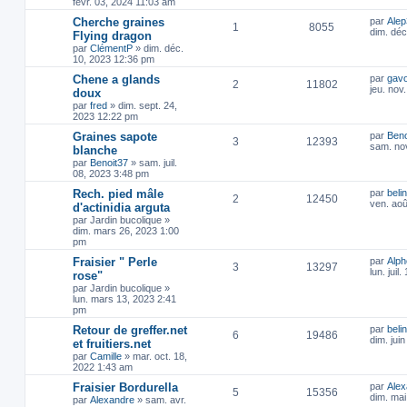
févr. 03, 2024 11:03 am
Cherche graines
par
Alep
1
8055
dim. déc
Flying dragon
par
ClémentP
»
dim. déc.
10, 2023 12:36 pm
Chene a glands
par
gavo
2
11802
jeu. nov
doux
par
fred
»
dim. sept. 24,
2023 12:22 pm
Graines sapote
par
Beno
3
12393
sam. no
blanche
par
Benoit37
»
sam. juil.
08, 2023 3:48 pm
Rech. pied mâle
par
beli
2
12450
ven. aoû
d'actinidia arguta
par
Jardin bucolique
»
dim. mars 26, 2023 1:00
pm
Fraisier " Perle
par
Alp
3
13297
lun. jui
rose"
par
Jardin bucolique
»
lun. mars 13, 2023 2:41
pm
Retour de greffer.net
par
beli
6
19486
dim. jui
et fruitiers.net
par
Camille
»
mar. oct. 18,
2022 1:43 am
Fraisier Bordurella
par
Alex
5
15356
dim. mai
par
Alexandre
»
sam. avr.