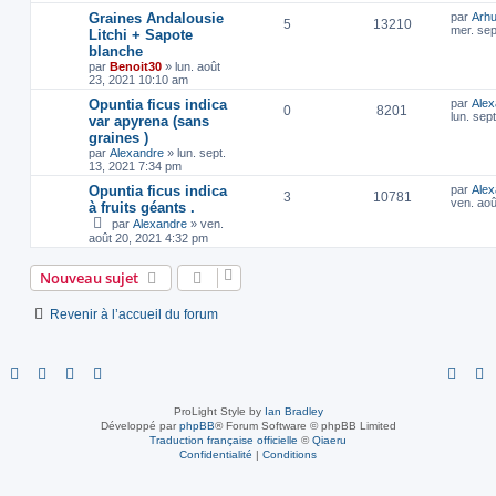
Graines Andalousie
par
Arh
5
13210
mer. sep
Litchi + Sapote
blanche
par
Benoit30
»
lun. août
23, 2021 10:10 am
Opuntia ficus indica
par
Alex
0
8201
lun. sep
var apyrena (sans
graines )
par
Alexandre
»
lun. sept.
13, 2021 7:34 pm
Opuntia ficus indica
par
Alex
3
10781
ven. aoû
à fruits géants .
par
Alexandre
»
ven.
août 20, 2021 4:32 pm
Nouveau sujet
Revenir à l’accueil du forum
ProLight Style by
Ian Bradley
Développé par
phpBB
® Forum Software © phpBB Limited
Traduction française officielle
©
Qiaeru
Confidentialité
|
Conditions