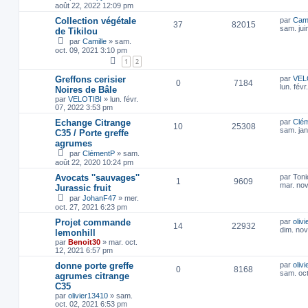
août 22, 2022 12:09 pm
Collection végétale
par
Cami
37
82015
sam. jui
de Tikilou
par
Camille
»
sam.
oct. 09, 2021 3:10 pm
1
2
Greffons cerisier
par
VEL
0
7184
lun. fév
Noires de Bâle
par
VELOTIBI
»
lun. févr.
07, 2022 3:53 pm
Echange Citrange
par
Clé
10
25308
sam. jan
C35 / Porte greffe
agrumes
par
ClémentP
»
sam.
août 22, 2020 10:24 pm
Avocats ''sauvages''
par
Toni
1
9609
mar. nov
Jurassic fruit
par
JohanF47
»
mer.
oct. 27, 2021 6:23 pm
Projet commande
par
oliv
14
22932
dim. nov
lemonhill
par
Benoit30
»
mar. oct.
12, 2021 6:57 pm
donne porte greffe
par
oliv
0
8168
sam. oct
agrumes citrange
C35
par
olivier13410
»
sam.
oct. 02, 2021 6:53 pm