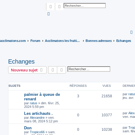
Rechercher
Recherche avancée
acclimatons.com
Forum
Acclimatons les fruitiers !
Bonnes adresses
Echanges
Echanges
Rechercher
Recherche avancée
Nouveau sujet
SUJETS
RÉPONSES
VUES
DERNIE
palmier à queue de
par
ratu
3
21658
jeu. avr
renard
par
ratus
»
dim. févr. 25,
2024 5:59 pm
Les artichauts .
par
Alex
0
10377
ven. ma
par
Alexandre
»
ven.
mars 08, 2024 5:12 pm
Don
par
Trop
0
10238
sam. fév
par
Tropico66
»
sam.