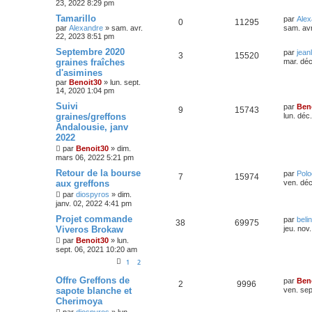
23, 2022 8:29 pm
Tamarillo
par
Alex
0
11295
par
Alexandre
»
sam. avr.
sam. avr
22, 2023 8:51 pm
Septembre 2020
par
jean
3
15520
graines fraîches
mar. déc
d'asimines
par
Benoit30
»
lun. sept.
14, 2020 1:04 pm
Suivi
par
Ben
9
15743
graines/greffons
lun. déc
Andalousie, janv
2022
par
Benoit30
»
dim.
mars 06, 2022 5:21 pm
Retour de la bourse
par
Pol
7
15974
aux greffons
ven. déc
par
diospyros
»
dim.
janv. 02, 2022 4:41 pm
Projet commande
par
beli
38
69975
Viveros Brokaw
jeu. nov
par
Benoit30
»
lun.
sept. 06, 2021 10:20 am
1
2
Offre Greffons de
par
Ben
2
9996
sapote blanche et
ven. sep
Cherimoya
par
diospyros
»
lun.