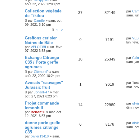
août 22, 2022 12:09 pm
Collection végétale
par
Cami
37
82149
de Tikilou
sam. jui
par
Camille
»
sam. oct.
09, 2021 3:10 pm
1
2
Greffons cerisier
par
VEL
0
7191
Noires de Bâle
lun. fév
par
VELOTIBI
»
lun. févr.
07, 2022 3:53 pm
Echange Citrange
par
Clé
10
25349
C35 / Porte greffe
sam. jan
agrumes
par
ClémentP
»
sam.
août 22, 2020 10:24 pm
Avocats ''sauvages''
par
Toni
1
9619
Jurassic fruit
mar. nov
par
JohanF47
»
mer.
oct. 27, 2021 6:23 pm
Projet commande
par
oliv
14
22980
lemonhill
dim. nov
par
Benoit30
»
mar. oct.
12, 2021 6:57 pm
donne porte greffe
par
oliv
0
8176
agrumes citrange
sam. oct
C35
par
olivier13410
»
sam.