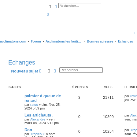
Rechercher
Recherche avancée
acclimatons.com
Forum
Acclimatons les fruitiers !
Bonnes adresses
Echanges
Echanges
Rechercher
Recherche avancée
Nouveau sujet
SUJETS
RÉPONSES
VUES
DERNIE
palmier à queue de
par
ratu
3
21711
renard
jeu. avr
par
ratus
»
dim. févr. 25,
2024 5:59 pm
Les artichauts .
par
Alex
0
10399
par
Alexandre
»
ven.
ven. ma
mars 08, 2024 5:12 pm
Don
par
Trop
0
10254
par
Tropico66
»
sam.
sam. fév