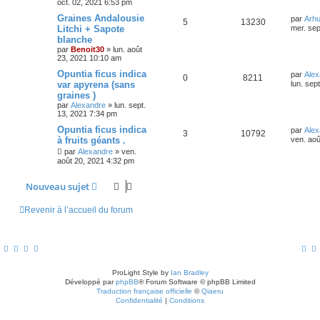
oct. 02, 2021 6:53 pm
Graines Andalousie
par
Arh
5
13230
Litchi + Sapote
mer. sep
blanche
par
Benoit30
»
lun. août
23, 2021 10:10 am
Opuntia ficus indica
par
Alex
0
8211
var apyrena (sans
lun. sep
graines )
par
Alexandre
»
lun. sept.
13, 2021 7:34 pm
Opuntia ficus indica
par
Alex
3
10792
à fruits géants .
ven. aoû
par
Alexandre
»
ven.
août 20, 2021 4:32 pm
Nouveau sujet
Revenir à l’accueil du forum
ProLight Style by
Ian Bradley
Développé par
phpBB
® Forum Software © phpBB Limited
Traduction française officielle
©
Qiaeru
Confidentialité
|
Conditions