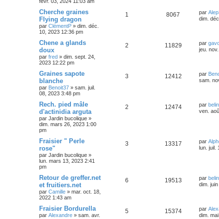
févr. 03, 2024 11:03 am
Cherche graines
par
Alep
1
8067
Flying dragon
dim. déc
par
ClémentP
»
dim. déc.
10, 2023 12:36 pm
Chene a glands
par
gavo
2
11829
doux
jeu. nov
par
fred
»
dim. sept. 24,
2023 12:22 pm
Graines sapote
par
Beno
3
12412
blanche
sam. no
par
Benoit37
»
sam. juil.
08, 2023 3:48 pm
Rech. pied mâle
par
beli
2
12474
d'actinidia arguta
ven. aoû
par
Jardin bucolique
»
dim. mars 26, 2023 1:00
pm
Fraisier " Perle
par
Alp
3
13317
rose"
lun. jui
par
Jardin bucolique
»
lun. mars 13, 2023 2:41
pm
Retour de greffer.net
par
beli
6
19513
et fruitiers.net
dim. jui
par
Camille
»
mar. oct. 18,
2022 1:43 am
Fraisier Bordurella
par
Alex
5
15374
par
Alexandre
»
sam. avr.
dim. mai