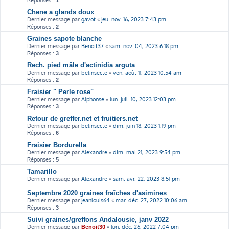
Réponses :
1
Chene a glands doux
Dernier message par
gavot
«
jeu. nov. 16, 2023 7:43 pm
Réponses :
2
Graines sapote blanche
Dernier message par
Benoit37
«
sam. nov. 04, 2023 6:18 pm
Réponses :
3
Rech. pied mâle d'actinidia arguta
Dernier message par
belinsecte
«
ven. août 11, 2023 10:54 am
Réponses :
2
Fraisier " Perle rose"
Dernier message par
Alphonse
«
lun. juil. 10, 2023 12:03 pm
Réponses :
3
Retour de greffer.net et fruitiers.net
Dernier message par
belinsecte
«
dim. juin 18, 2023 1:19 pm
Réponses :
6
Fraisier Bordurella
Dernier message par
Alexandre
«
dim. mai 21, 2023 9:54 pm
Réponses :
5
Tamarillo
Dernier message par
Alexandre
«
sam. avr. 22, 2023 8:51 pm
Septembre 2020 graines fraîches d'asimines
Dernier message par
jeanlouis64
«
mar. déc. 27, 2022 10:06 am
Réponses :
3
Suivi graines/greffons Andalousie, janv 2022
Dernier message par
«
lun. déc. 26, 2022 7:04 pm
Benoit30