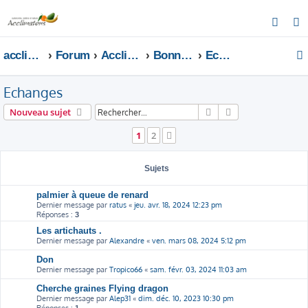
R
e
acclimatons.com
Forum
Acclimatons les fruitiers !
Bonnes adresses
Echanges
c
h
Echanges
e
r
Rechercher
Recherche avanc
Nouveau sujet
c
1
2
Suivant
h
e
Sujets
r
palmier à queue de renard
Dernier message par
ratus
«
jeu. avr. 18, 2024 12:23 pm
Réponses :
3
Les artichauts .
Dernier message par
Alexandre
«
ven. mars 08, 2024 5:12 pm
Don
Dernier message par
Tropico66
«
sam. févr. 03, 2024 11:03 am
Cherche graines Flying dragon
Dernier message par
Alep31
«
dim. déc. 10, 2023 10:30 pm