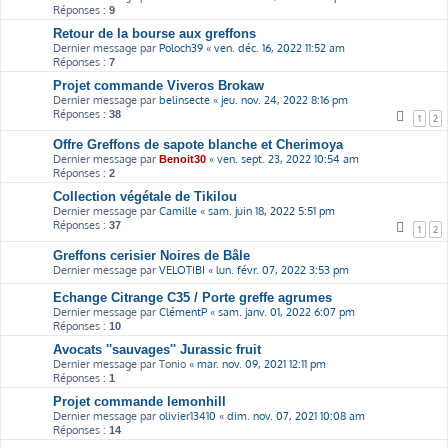
Réponses :
9
Retour de la bourse aux greffons
Dernier message par
Poloch39
«
ven. déc. 16, 2022 11:52 am
Réponses :
7
Projet commande Viveros Brokaw
Dernier message par
belinsecte
«
jeu. nov. 24, 2022 8:16 pm
Réponses :
38
1
2
Offre Greffons de sapote blanche et Cherimoya
Dernier message par
«
ven. sept. 23, 2022 10:54 am
Benoit30
Réponses :
2
Collection végétale de Tikilou
Dernier message par
Camille
«
sam. juin 18, 2022 5:51 pm
Réponses :
37
1
2
Greffons cerisier Noires de Bâle
Dernier message par
VELOTIBI
«
lun. févr. 07, 2022 3:53 pm
Echange Citrange C35 / Porte greffe agrumes
Dernier message par
ClémentP
«
sam. janv. 01, 2022 6:07 pm
Réponses :
10
Avocats ''sauvages'' Jurassic fruit
Dernier message par
Tonio
«
mar. nov. 09, 2021 12:11 pm
Réponses :
1
Projet commande lemonhill
Dernier message par
olivier13410
«
dim. nov. 07, 2021 10:08 am
Réponses :
14