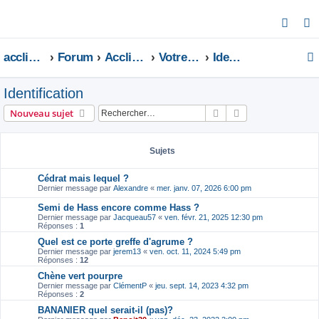
R
e
acclimatons.com
Forum
Acclimatons les fruitiers !
Votre jardin
Identification
c
h
Identification
e
r
Rechercher
Recherche avanc
Nouveau sujet
c
h
Sujets
e
Cédrat mais lequel ?
r
Dernier message par
Alexandre
«
mer. janv. 07, 2026 6:00 pm
Semi de Hass encore comme Hass ?
Dernier message par
Jacqueau57
«
ven. févr. 21, 2025 12:30 pm
Réponses :
1
Quel est ce porte greffe d'agrume ?
Dernier message par
jerem13
«
ven. oct. 11, 2024 5:49 pm
Réponses :
12
Chène vert pourpre
Dernier message par
ClémentP
«
jeu. sept. 14, 2023 4:32 pm
Réponses :
2
BANANIER quel serait-il (pas)?