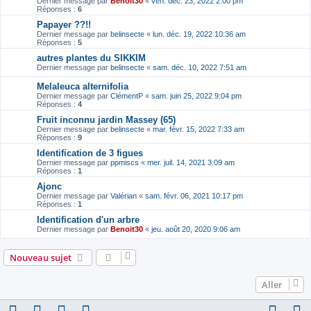
Dernier message par
Benoit30
«
ven. déc. 23, 2022 2:00 pm
Réponses :
6
Papayer ??!!
Dernier message par
belinsecte
«
lun. déc. 19, 2022 10:36 am
Réponses :
5
autres plantes du SIKKIM
Dernier message par
belinsecte
«
sam. déc. 10, 2022 7:51 am
Melaleuca alternifolia
Dernier message par
ClémentP
«
sam. juin 25, 2022 9:04 pm
Réponses :
4
Fruit inconnu jardin Massey (65)
Dernier message par
belinsecte
«
mar. févr. 15, 2022 7:33 am
Réponses :
9
Identification de 3 figues
Dernier message par
ppmiscs
«
mer. juil. 14, 2021 3:09 am
Réponses :
1
Ajonc
Dernier message par
Valérian
«
sam. févr. 06, 2021 10:17 pm
Réponses :
1
Identification d'un arbre
Dernier message par
Benoit30
«
jeu. août 20, 2020 9:06 am
Nouveau sujet
Aller