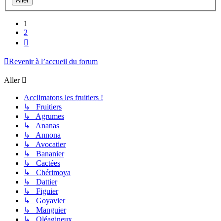
1
2
Suivant
Revenir à l’accueil du forum
Aller
Acclimatons les fruitiers !
↳ Fruitiers
↳ Agrumes
↳ Ananas
↳ Annona
↳ Avocatier
↳ Bananier
↳ Cactées
↳ Chérimoya
↳ Dattier
↳ Figuier
↳ Goyavier
↳ Manguier
↳ Oléagineux