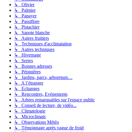
↳ Olivier
↳ Palmier
↳ Papayer
↳ Passiflore
↳ Pistachier
↳ Sapote blanche
↳ Autres fruitiers
↳ Techniques d'acclimatation
↳ Autres techniques
↳ Hivernage
↳ Serres
↳ Bonnes adresses
↳ Pépinières
↳ Jardins, parcs, arboretum…
↳ A l’étranger
↳ Echanges
↳ Rencontres, Evènements
↳ Arbres remarquables sur l'espace public
↳ Conseil de lecture, de vidéo...
↳ Climatologie
↳ Microclimats
↳ Observations Météo
↳ Témoignage après vague de froid