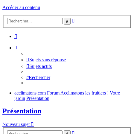
Accéder au contenu
Recherche
Rechercher
avancée
Sujets sans réponse
Sujets actifs
Rechercher
acclimatons.com
Forum
Acclimatons les fruitiers !
Votre
jardin
Présentation
Présentation
Nouveau sujet
Recherche
Rechercher