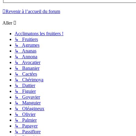
Revenir à l’accueil du forum
Aller
Acclimatons les fruitiers !
↳ Fruitiers
↳ Agrumes
↳ Ananas
↳ Annona
↳ Avocatier
↳ Bananier
↳ Cactées
↳ Chérimoya
↳ Dattier
↳ Figuier
↳ Goyavier
↳ Manguier
↳ Oléagineux
↳ Olivier
↳ Palmier
↳ Papayer
↳ Passiflore