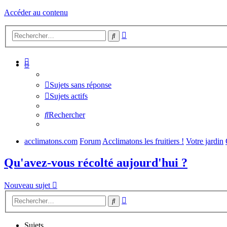
Accéder au contenu
Recherche
Rechercher
avancée
Sujets sans réponse
Sujets actifs
Rechercher
acclimatons.com
Forum
Acclimatons les fruitiers !
Votre jardin
Qu'avez-vous récolté aujourd'hui ?
Nouveau sujet
Recherche
Rechercher
avancée
Sujets