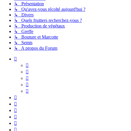
↳ Présentation
↳ Qu'avez-vous récolté aujourd'hui ?
↳ Divers
↳ Quels fruitiers recherchez-vous ?
↳ Production de végétaux
↳ Greffe
↳ Bouture et Marcotte
↳ Semis
↳ A propos du Forum