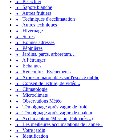
↳ Pistachier
↳ Sapote blanche
↳ Autres fruitiers
↳ Techniques d'acclimatation
↳ Autres techniques
↳ Hivernage
↳ Serres
↳ Bonnes adresses
↳ Pépinières
↳ Jardins, parcs, arboretum…
↳ A l’étranger
↳ Echanges
↳ Rencontres, Evènements
↳ Arbres remarquables sur l'espace public
↳ Conseil de lecture, de vidéo...
↳ Climatologie
↳ Microclimats
↳ Observations Météo
↳ Témoignage après vague de froid
↳ Témoignage après vague de chaleur
↳ Acclimatation (Mission, Palmarès...)
↳ Les meilleures acclimatations de l'année !
↳ Votre jardin
↳ Identification