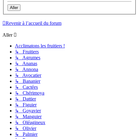
Revenir à l’accueil du forum
Aller
Acclimatons les fruitiers !
↳ Fruitiers
↳ Agrumes
↳ Ananas
↳ Annona
↳ Avocatier
↳ Bananier
↳ Cactées
↳ Chérimoya
↳ Dattier
↳ Figuier
↳ Goyavier
↳ Manguier
↳ Oléagineux
↳ Olivier
↳ Palmier