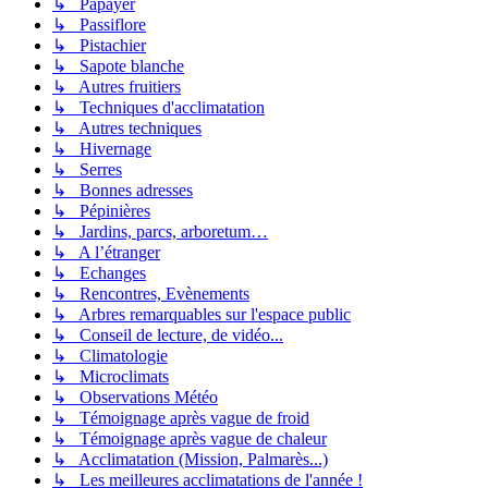
↳ Papayer
↳ Passiflore
↳ Pistachier
↳ Sapote blanche
↳ Autres fruitiers
↳ Techniques d'acclimatation
↳ Autres techniques
↳ Hivernage
↳ Serres
↳ Bonnes adresses
↳ Pépinières
↳ Jardins, parcs, arboretum…
↳ A l’étranger
↳ Echanges
↳ Rencontres, Evènements
↳ Arbres remarquables sur l'espace public
↳ Conseil de lecture, de vidéo...
↳ Climatologie
↳ Microclimats
↳ Observations Météo
↳ Témoignage après vague de froid
↳ Témoignage après vague de chaleur
↳ Acclimatation (Mission, Palmarès...)
↳ Les meilleures acclimatations de l'année !