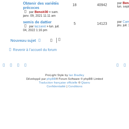
Obtenir des variétés
par
Ben
18
40942
lun. sep
précoces
par
Benoit30
»
sam.
janv. 09, 2021 11:11 am
semis de dattier
par
Cami
5
14123
jeu. juil
par
lazzaret
»
lun. juil.
04, 2022 1:16 pm
Nouveau sujet
Revenir à l’accueil du forum
ProLight Style by
Ian Bradley
Développé par
phpBB
® Forum Software © phpBB Limited
Traduction française officielle
©
Qiaeru
Confidentialité
|
Conditions