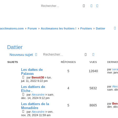
Rechercher
Recherche ava
acclimatons.com
Forum
Acclimatons les fruitiers !
Fruitiers
Dattier
Dattier
Rechercher
Recherche av
Nouveau sujet
SUJETS
RÉPONSES
VUES
DERNIE
Les dattes de
par
sera
5
12640
mer. jan
Palavas
par
Benoit30
»
lun.
juil. 11, 2022 9:22 pm
Les dattiers de
par
Alex
4
5832
sam. dé
Elche .
par
Alexandre
»
sam.
déc. 14, 2024 9:12 pm
Les dattiers de la
par
Ben
5
8665
dim. déc
Monadiére
par
Alexandre
»
ven.
nov. 29, 2024 11:59 am