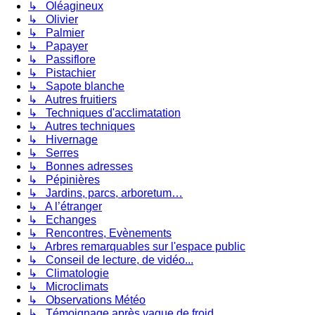
↳ Oléagineux
↳ Olivier
↳ Palmier
↳ Papayer
↳ Passiflore
↳ Pistachier
↳ Sapote blanche
↳ Autres fruitiers
↳ Techniques d'acclimatation
↳ Autres techniques
↳ Hivernage
↳ Serres
↳ Bonnes adresses
↳ Pépinières
↳ Jardins, parcs, arboretum…
↳ A l’étranger
↳ Echanges
↳ Rencontres, Evènements
↳ Arbres remarquables sur l'espace public
↳ Conseil de lecture, de vidéo...
↳ Climatologie
↳ Microclimats
↳ Observations Météo
↳ Témoignage après vague de froid