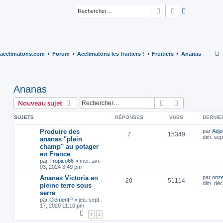
Rechercher
Recherche ava
acclimatons.com
Forum
Acclimatons les fruitiers !
Fruitiers
Ananas
Ananas
Rechercher
Recherche av
Nouveau sujet
SUJETS
RÉPONSES
VUES
DERNIE
Produire des
par
Adjo
7
15349
dim. sep
ananas "plein
champ" au potager
en France
par
Tropico66
»
mer. avr.
03, 2024 3:49 pm
Ananas Victoria en
par
onz
20
51114
dim. déc
pleine terre sous
serre
par
ClémentP
»
jeu. sept.
17, 2020 11:10 pm
1
2