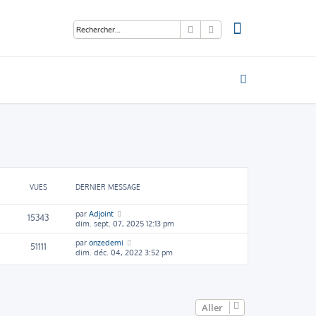
Rechercher
Recherche avancée
VUES
DERNIER MESSAGE
par
Adjoint
15343
dim. sept. 07, 2025 12:13 pm
par
onzedemi
51111
dim. déc. 04, 2022 3:52 pm
Aller