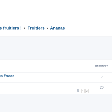
 fruitiers !
Fruitiers
Ananas
cher
cherche avancée
RÉPONSES
en France
7
20
1
2