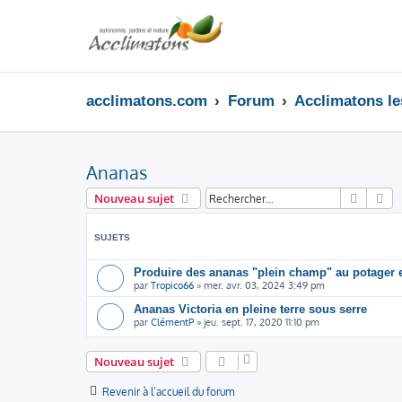
acclimatons.com
Forum
Acclimatons les
Ananas
Recher
Re
Nouveau sujet
SUJETS
Produire des ananas "plein champ" au potager 
par
Tropico66
»
mer. avr. 03, 2024 3:49 pm
Ananas Victoria en pleine terre sous serre
par
ClémentP
»
jeu. sept. 17, 2020 11:10 pm
Nouveau sujet
Revenir à l’accueil du forum