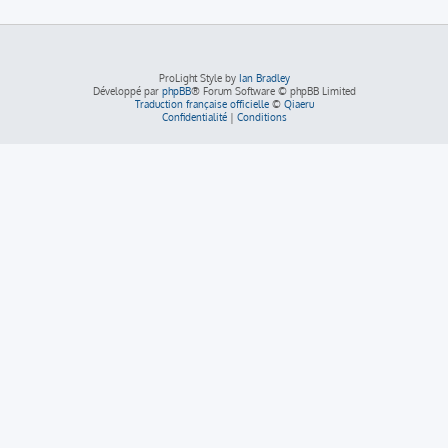
ProLight Style by
Ian Bradley
Développé par
phpBB
® Forum Software © phpBB Limited
Traduction française officielle
©
Qiaeru
Confidentialité
|
Conditions