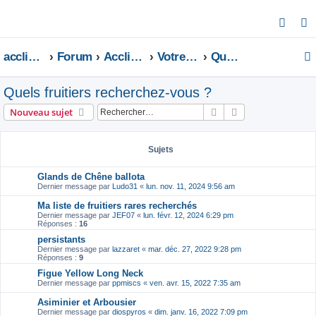
R
e
acclimatons.com
Forum
Acclimatons les fruitiers !
Votre jardin
Quels fruitiers recherchez-vous ?
c
h
Quels fruitiers recherchez-vous ?
e
r
Rechercher
Recherche avanc
Nouveau sujet
c
h
Sujets
e
Glands de Chêne ballota
r
Dernier message par
Ludo31
«
lun. nov. 11, 2024 9:56 am
Ma liste de fruitiers rares recherchés
Dernier message par
JEF07
«
lun. févr. 12, 2024 6:29 pm
Réponses :
16
persistants
Dernier message par
lazzaret
«
mar. déc. 27, 2022 9:28 pm
Réponses :
9
Figue Yellow Long Neck
Dernier message par
ppmiscs
«
ven. avr. 15, 2022 7:35 am
Asiminier et Arbousier
Dernier message par
diospyros
«
dim. janv. 16, 2022 7:09 pm