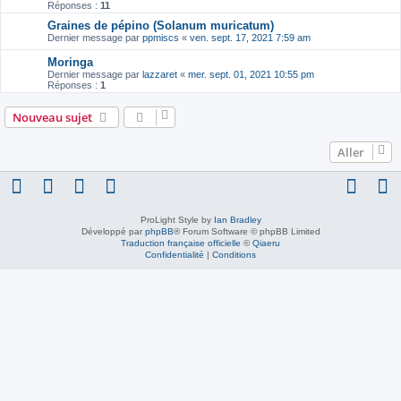
Réponses :
11
Graines de pépino (Solanum muricatum)
Dernier message par
ppmiscs
«
ven. sept. 17, 2021 7:59 am
Moringa
Dernier message par
lazzaret
«
mer. sept. 01, 2021 10:55 pm
Réponses :
1
Nouveau sujet
Aller
ProLight Style by
Ian Bradley
Développé par
phpBB
® Forum Software © phpBB Limited
Traduction française officielle
©
Qiaeru
Confidentialité
|
Conditions