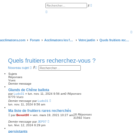
R
R
e
e
c
c
h
h
e
e
r
r
c
c
h
h
e
e
a
r
v
acclimatons.com
Forum
Acclimatons les fruitiers !
Votre jardin
Quels fruitiers recherchez-vous ?
a
n
c
é
e
Quels fruitiers recherchez-vous ?
R
R
Nouveau sujet
e
e
Sujets
c
c
Réponses
h
h
Vues
e
e
Dernier message
r
r
c
c
Glands de Chêne ballota
h
h
par
Ludo31
»
lun. nov. 11, 2024 9:56 am
0
Réponses
e
e
6770
Vues
r
a
Dernier message
par
Ludo31
v
lun. nov. 11, 2024 9:56 am
a
n
Ma liste de fruitiers rares recherchés
c
16
Réponses
par
Benoit30
»
ven. mars 19, 2021 10:27 am
é
31592
Vues
e
Dernier message
par
JEF07
lun. févr. 12, 2024 6:29 pm
persistants