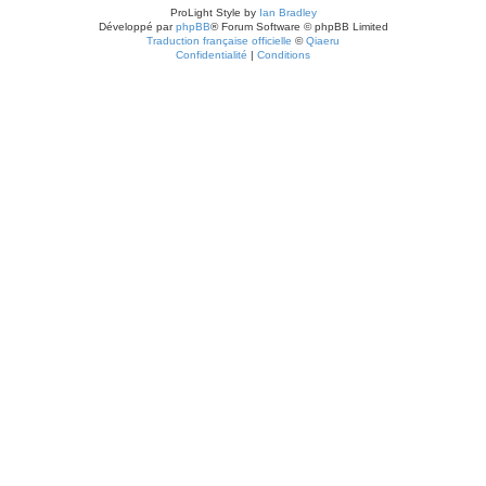
ProLight Style by
Ian Bradley
Développé par
phpBB
® Forum Software © phpBB Limited
Traduction française officielle
©
Qiaeru
Confidentialité
|
Conditions