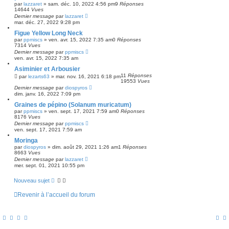
par
lazzaret
»
sam. déc. 10, 2022 4:56 pm
9
Réponses
14644
Vues
Dernier message
par
lazzaret
mar. déc. 27, 2022 9:28 pm
Figue Yellow Long Neck
par
ppmiscs
»
ven. avr. 15, 2022 7:35 am
0
Réponses
7314
Vues
Dernier message
par
ppmiscs
ven. avr. 15, 2022 7:35 am
Asiminier et Arbousier
11
Réponses
par
lezarts63
»
mar. nov. 16, 2021 6:18 pm
19553
Vues
Dernier message
par
diospyros
dim. janv. 16, 2022 7:09 pm
Graines de pépino (Solanum muricatum)
par
ppmiscs
»
ven. sept. 17, 2021 7:59 am
0
Réponses
8176
Vues
Dernier message
par
ppmiscs
ven. sept. 17, 2021 7:59 am
Moringa
par
diospyros
»
dim. août 29, 2021 1:26 am
1
Réponses
8663
Vues
Dernier message
par
lazzaret
mer. sept. 01, 2021 10:55 pm
Nouveau sujet
Revenir à l’accueil du forum