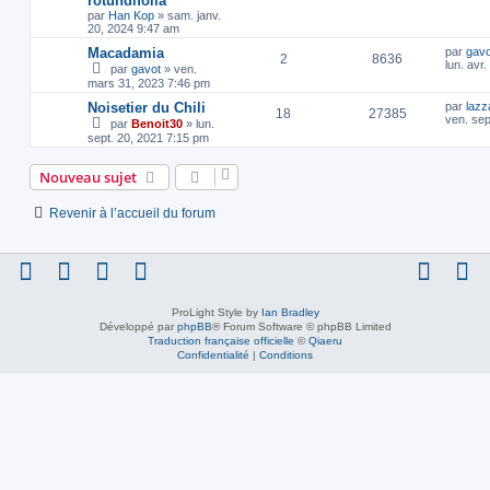
rotundifolia
par
Han Kop
»
sam. janv.
20, 2024 9:47 am
Macadamia
par
gavo
2
8636
lun. avr
par
gavot
»
ven.
mars 31, 2023 7:46 pm
Noisetier du Chili
par
lazz
18
27385
ven. sep
par
Benoit30
»
lun.
sept. 20, 2021 7:15 pm
Nouveau sujet
Revenir à l’accueil du forum
ProLight Style by
Ian Bradley
Développé par
phpBB
® Forum Software © phpBB Limited
Traduction française officielle
©
Qiaeru
Confidentialité
|
Conditions