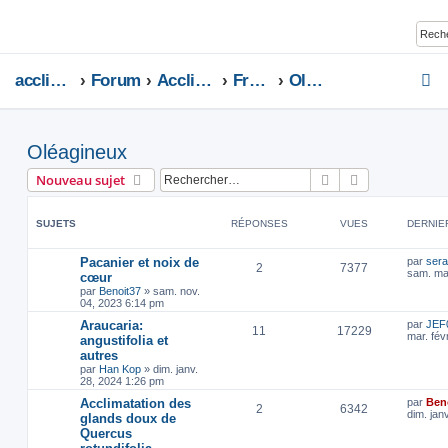
acclimatons.com
Forum
Acclimatons les fruitiers !
Fruitiers
Oléagineux
Oléagineux
Rechercher
Recherche av
Nouveau sujet
SUJETS
RÉPONSES
VUES
DERNIE
Pacanier et noix de
par
sera
2
7377
sam. ma
cœur
par
Benoit37
»
sam. nov.
04, 2023 6:14 pm
Araucaria:
par
JEF
11
17229
mar. fév
angustifolia et
autres
par
Han Kop
»
dim. janv.
28, 2024 1:26 pm
Acclimatation des
par
Ben
2
6342
dim. jan
glands doux de
Quercus