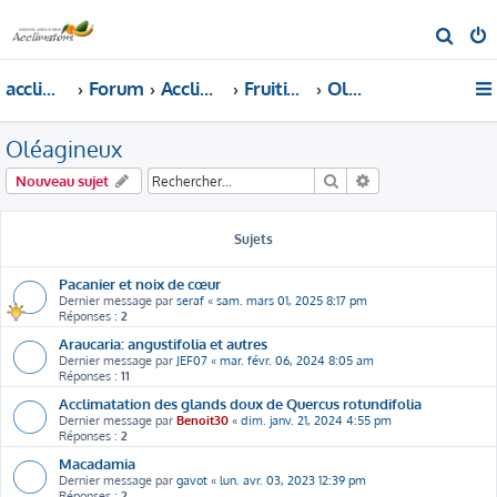
R
e
acclimatons.com
Forum
Acclimatons les fruitiers !
Fruitiers
Oléagineux
c
h
Oléagineux
e
r
Rechercher
Recherche avancé
Nouveau sujet
c
h
Sujets
e
r
Pacanier et noix de cœur
Dernier message par
seraf
«
sam. mars 01, 2025 8:17 pm
Réponses :
2
Araucaria: angustifolia et autres
Dernier message par
JEF07
«
mar. févr. 06, 2024 8:05 am
Réponses :
11
Acclimatation des glands doux de Quercus rotundifolia
Dernier message par
Benoit30
«
dim. janv. 21, 2024 4:55 pm
Réponses :
2
Macadamia
Dernier message par
gavot
«
lun. avr. 03, 2023 12:39 pm
Réponses :
2