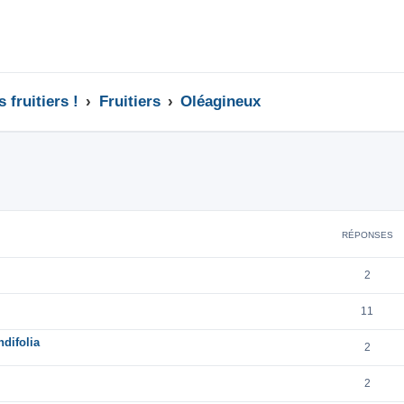
 fruitiers !
Fruitiers
Oléagineux
cher
cherche avancée
RÉPONSES
2
11
difolia
2
2