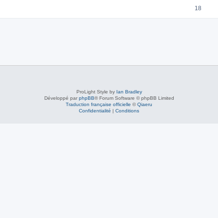
18
ProLight Style by
Ian Bradley
Développé par
phpBB
® Forum Software © phpBB Limited
Traduction française officielle
©
Qiaeru
Confidentialité
|
Conditions