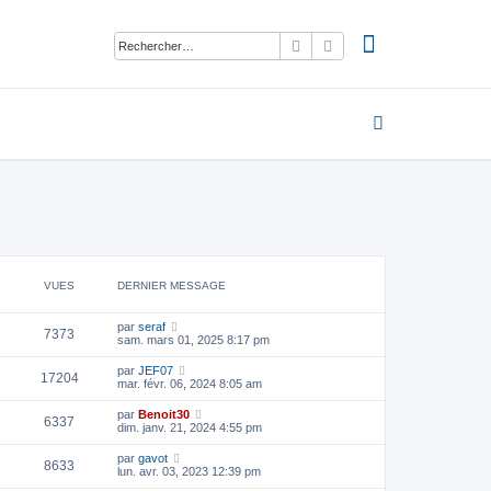
Rechercher
Recherche avancée
VUES
DERNIER MESSAGE
par
seraf
7373
sam. mars 01, 2025 8:17 pm
par
JEF07
17204
mar. févr. 06, 2024 8:05 am
par
Benoit30
6337
dim. janv. 21, 2024 4:55 pm
par
gavot
8633
lun. avr. 03, 2023 12:39 pm