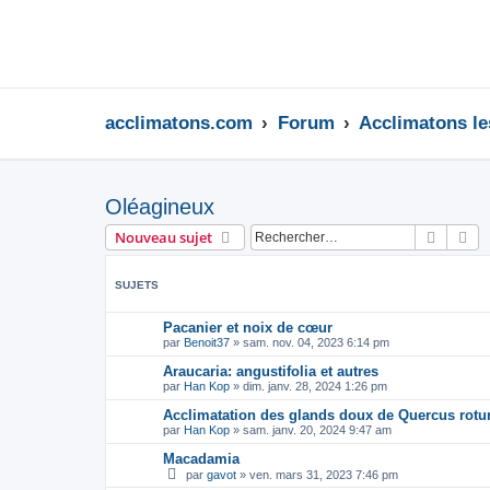
acclimatons.com
Forum
Acclimatons les
Oléagineux
Recher
Re
Nouveau sujet
SUJETS
Pacanier et noix de cœur
par
Benoit37
»
sam. nov. 04, 2023 6:14 pm
Araucaria: angustifolia et autres
par
Han Kop
»
dim. janv. 28, 2024 1:26 pm
Acclimatation des glands doux de Quercus rotun
par
Han Kop
»
sam. janv. 20, 2024 9:47 am
Macadamia
par
gavot
»
ven. mars 31, 2023 7:46 pm