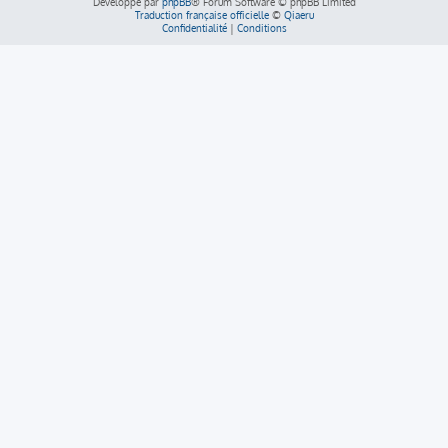
Développé par
phpBB
® Forum Software © phpBB Limited
Traduction française officielle
©
Qiaeru
Confidentialité
|
Conditions