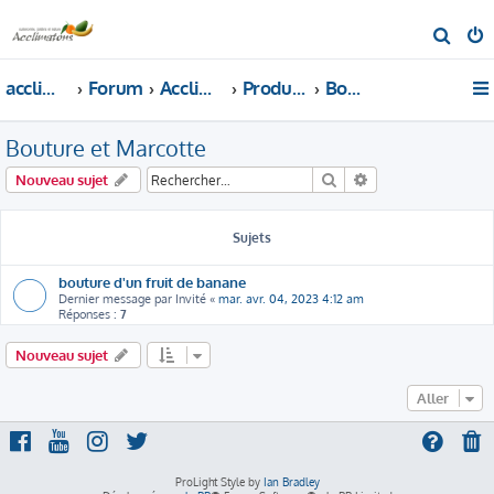
R
e
acclimatons.com
Forum
Acclimatons les fruitiers !
Production de végétaux
Bouture et Marcotte
c
h
Bouture et Marcotte
e
r
Rechercher
Recherche avancé
Nouveau sujet
c
h
Sujets
e
r
bouture d'un fruit de banane
Dernier message par
Invité
«
mar. avr. 04, 2023 4:12 am
Réponses :
7
Nouveau sujet
Aller
ProLight Style by
Ian Bradley