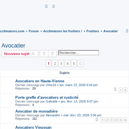
R
e
c
h
acclimatons.com
Forum
Acclimatons les fruitiers !
Fruitiers
Avocatier
e
r
Avocatier
c
Rechercher
Recherche avancée
Nouveau sujet
h
e
1
2
3
4
5
Suivant
r
Sujets
Avocatiers en Haute-Vienne
Dernier message par
chris16
«
lun. mars 23, 2026 6:04 pm
Réponses :
29
1
2
Porte greffe d'avocatiers et rusticité
Dernier message par
Gabriele
«
jeu. févr. 12, 2026 9:07 pm
Réponses :
4
Avocatier de monadière
Dernier message par
Alexandre
«
mar. févr. 03, 2026 3:56 pm
Réponses :
111
1
2
3
4
5
6
Avocatiers Vieussan