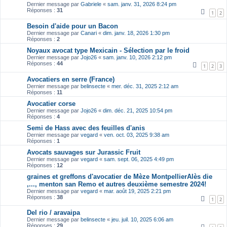
Dernier message par
Gabriele
«
sam. janv. 31, 2026 8:24 pm
Réponses :
31
1
2
Besoin d'aide pour un Bacon
Dernier message par
Canari
«
dim. janv. 18, 2026 1:30 pm
Réponses :
2
Noyaux avocat type Mexicain - Sélection par le froid
Dernier message par
Jojo26
«
sam. janv. 10, 2026 2:12 pm
Réponses :
44
1
2
3
Avocatiers en serre (France)
Dernier message par
belinsecte
«
mer. déc. 31, 2025 2:12 am
Réponses :
11
Avocatier corse
Dernier message par
Jojo26
«
dim. déc. 21, 2025 10:54 pm
Réponses :
4
Semi de Hass avec des feuilles d'anis
Dernier message par
vegard
«
ven. oct. 03, 2025 9:38 am
Réponses :
1
Avocats sauvages sur Jurassic Fruit
Dernier message par
vegard
«
sam. sept. 06, 2025 4:49 pm
Réponses :
12
graines et greffons d'avocatier de Mèze MontpellierAlès die
,..., menton san Remo et autres deuxième semestre 2024!
Dernier message par
vegard
«
mar. août 19, 2025 2:21 pm
Réponses :
38
1
2
Del rio / aravaipa
Dernier message par
belinsecte
«
jeu. juil. 10, 2025 6:06 am
Réponses :
29