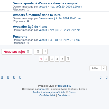
Semis spontané d'avocats dans le compost.
Dernier message par
vegard
«
mar. août 20, 2024 1:20 pm
Réponses :
1
Avocats à maturité dans la loire
Dernier message par
Eman
«
mer. juil. 24, 2024 10:43 pm
Réponses :
8
Avocatier âgé de 4 ans
Dernier message par
vegard
«
dim. juil. 21, 2024 2:02 pm
Pucerons
Dernier message par
vegard
«
jeu. juil. 18, 2024 7:17 pm
Réponses :
4
Nouveau sujet
1
2
3
4
5
Suivant
Aller
ProLight Style by
Ian Bradley
Développé par
phpBB
® Forum Software © phpBB Limited
Traduction française officielle
©
Qiaeru
Confidentialité
|
Conditions