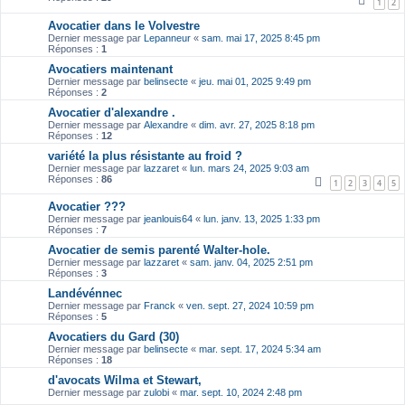
1
2
Avocatier dans le Volvestre
Dernier message par
Lepanneur
«
sam. mai 17, 2025 8:45 pm
Réponses :
1
Avocatiers maintenant
Dernier message par
belinsecte
«
jeu. mai 01, 2025 9:49 pm
Réponses :
2
Avocatier d'alexandre .
Dernier message par
Alexandre
«
dim. avr. 27, 2025 8:18 pm
Réponses :
12
variété la plus résistante au froid ?
Dernier message par
lazzaret
«
lun. mars 24, 2025 9:03 am
Réponses :
86
1
2
3
4
5
Avocatier ???
Dernier message par
jeanlouis64
«
lun. janv. 13, 2025 1:33 pm
Réponses :
7
Avocatier de semis parenté Walter-hole.
Dernier message par
lazzaret
«
sam. janv. 04, 2025 2:51 pm
Réponses :
3
Landévénnec
Dernier message par
Franck
«
ven. sept. 27, 2024 10:59 pm
Réponses :
5
Avocatiers du Gard (30)
Dernier message par
belinsecte
«
mar. sept. 17, 2024 5:34 am
Réponses :
18
d'avocats Wilma et Stewart,
Dernier message par
zulobi
«
mar. sept. 10, 2024 2:48 pm