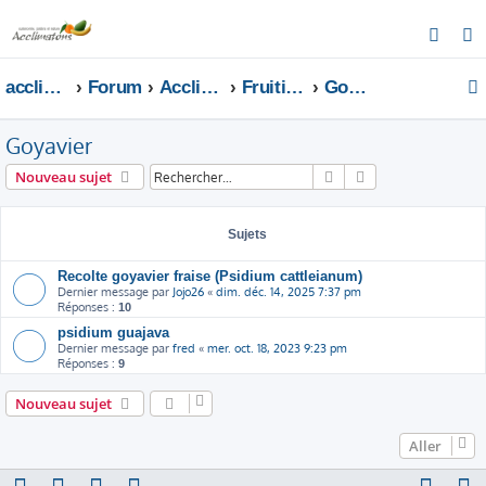
R
e
acclimatons.com
Forum
Acclimatons les fruitiers !
Fruitiers
Goyavier
c
h
Goyavier
e
r
Rechercher
Recherche avanc
Nouveau sujet
c
h
Sujets
e
r
Recolte goyavier fraise (Psidium cattleianum)
Dernier message par
Jojo26
«
dim. déc. 14, 2025 7:37 pm
Réponses :
10
psidium guajava
Dernier message par
fred
«
mer. oct. 18, 2023 9:23 pm
Réponses :
9
Nouveau sujet
Aller