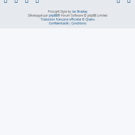
ProLight Style by
Ian Bradley
Développé par
phpBB
® Forum Software © phpBB Limited
Traduction française officielle
©
Qiaeru
Confidentialité
|
Conditions