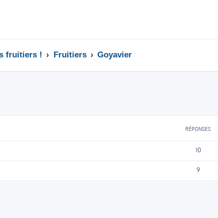
 fruitiers !
Fruitiers
Goyavier
cher
cherche avancée
RÉPONSES
10
9