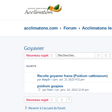
acclimatons.com
Forum
Acclimatons les
Goyavier
Recher
Re
Nouveau sujet
SUJETS
Recolte goyavier fraise (Psidium cattleianum)
par
Alep31
»
sam. oct. 21, 2023 9:12 pm
psidium guajava
par
fred
»
lun. janv. 24, 2022 12:14 pm
Nouveau sujet
Revenir à l’accueil du forum