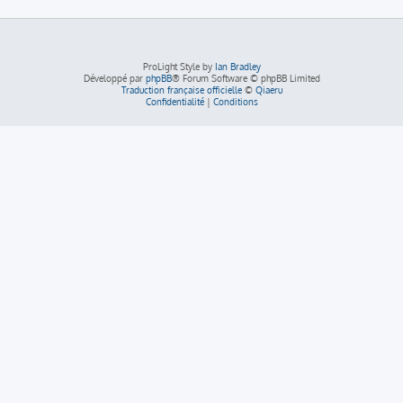
ProLight Style by
Ian Bradley
Développé par
phpBB
® Forum Software © phpBB Limited
Traduction française officielle
©
Qiaeru
Confidentialité
|
Conditions