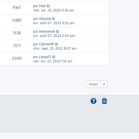
par
fred
9367
mer. oct. 25, 2023 11:36 am
par
Okache
11489
lun. août 07, 2023 11:52 pm
par
belinsecte
7538
lun. août 07, 2023 2:04 pm
par
ClémentP
7577
dim. sept. 25, 2022 8:07 am
par
j-loup27
25103
ven. avr. 22, 2022 1:14 am
Aller