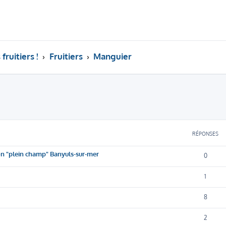
fruitiers !
Fruitiers
Manguier
her
herche avancée
RÉPONSES
on "plein champ" Banyuls-sur-mer
0
1
8
2