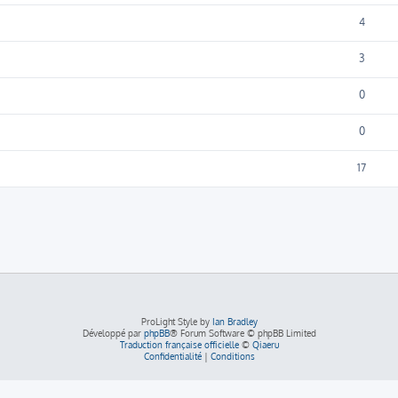
4
3
0
0
17
ProLight Style by
Ian Bradley
Développé par
phpBB
® Forum Software © phpBB Limited
Traduction française officielle
©
Qiaeru
Confidentialité
|
Conditions