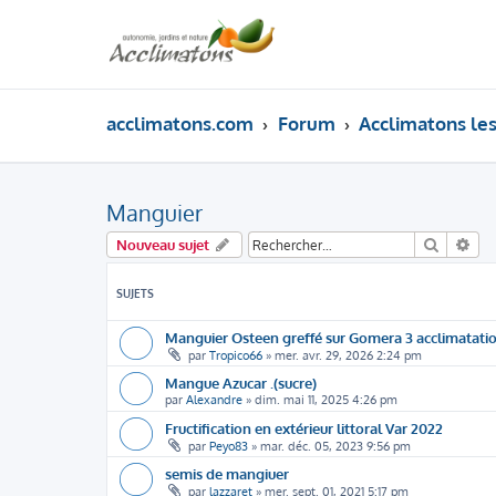
acclimatons.com
Forum
Acclimatons les 
Manguier
Recherc
Rec
Nouveau sujet
SUJETS
Manguier Osteen greffé sur Gomera 3 acclimatati
par
Tropico66
»
mer. avr. 29, 2026 2:24 pm
Mangue Azucar .(sucre)
par
Alexandre
»
dim. mai 11, 2025 4:26 pm
Fructification en extérieur littoral Var 2022
par
Peyo83
»
mar. déc. 05, 2023 9:56 pm
semis de mangiuer
par
lazzaret
»
mer. sept. 01, 2021 5:17 pm