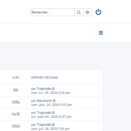
Rechercher
Recherche avancée
VUES
DERNIER MESSAGE
par
Tropico66
981
mer. avr. 29, 2026 2:24 pm
par
Alexandre
5086
sam. janv. 24, 2026 5:47 pm
par
Tropico66
11639
lun. août 04, 2025 12:47 pm
par
Tropico66
10061
sam. juil. 26, 2025 1:34 pm