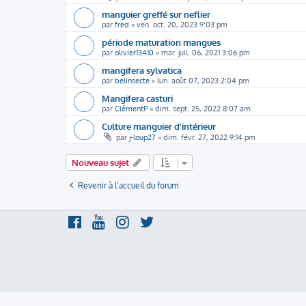
manguier greffé sur neflier
par
fred
»
ven. oct. 20, 2023 9:03 pm
période maturation mangues
par
olivier13410
»
mar. juil. 06, 2021 3:06 pm
mangifera sylvatica
par
belinsecte
»
lun. août 07, 2023 2:04 pm
Mangifera casturi
par
ClémentP
»
dim. sept. 25, 2022 8:07 am
Culture manguier d'intérieur
par
j-loup27
»
dim. févr. 27, 2022 9:14 pm
Nouveau sujet
Revenir à l’accueil du forum