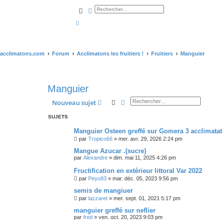
Rechercher
Recherche avancée
acclimatons.com
Forum
Acclimatons les fruitiers !
Fruitiers
Manguier
Manguier
Rechercher
Recherche avancée
Nouveau sujet
SUJETS
Manguier Osteen greffé sur Gomera 3 acclimata
par
Tropico66
»
mer. avr. 29, 2026 2:24 pm
Mangue Azucar .(sucre)
par
Alexandre
»
dim. mai 11, 2025 4:26 pm
Fructification en extérieur littoral Var 2022
par
Peyo83
»
mar. déc. 05, 2023 9:56 pm
semis de mangiuer
par
lazzaret
»
mer. sept. 01, 2021 5:17 pm
manguier greffé sur neflier
par
fred
»
ven. oct. 20, 2023 9:03 pm