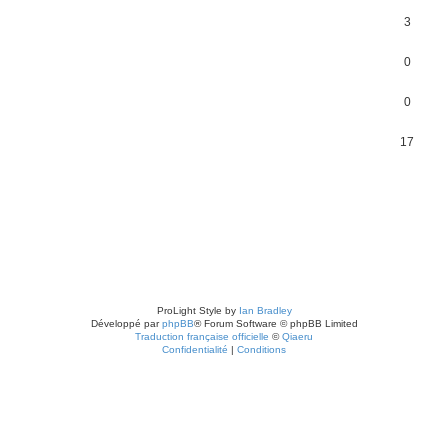
3
0
0
17
ProLight Style by
Ian Bradley
Développé par
phpBB
® Forum Software © phpBB Limited
Traduction française officielle
©
Qiaeru
Confidentialité
|
Conditions