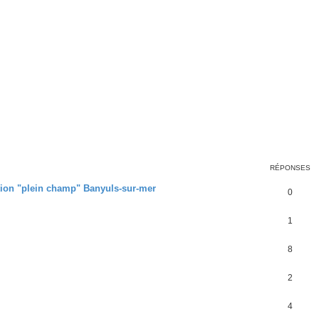
RÉPONSES
tion "plein champ" Banyuls-sur-mer
0
1
8
2
4