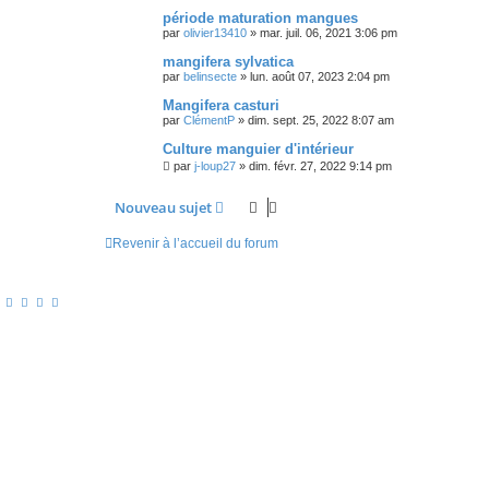
période maturation mangues
par
olivier13410
»
mar. juil. 06, 2021 3:06 pm
mangifera sylvatica
par
belinsecte
»
lun. août 07, 2023 2:04 pm
Mangifera casturi
par
ClémentP
»
dim. sept. 25, 2022 8:07 am
Culture manguier d'intérieur
par
j-loup27
»
dim. févr. 27, 2022 9:14 pm
Nouveau sujet
Revenir à l’accueil du forum