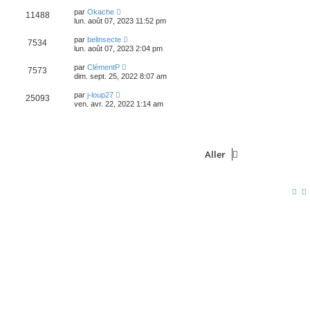
par
Okache
11488
lun. août 07, 2023 11:52 pm
par
belinsecte
7534
lun. août 07, 2023 2:04 pm
par
ClémentP
7573
dim. sept. 25, 2022 8:07 am
par
j-loup27
25093
ven. avr. 22, 2022 1:14 am
Aller