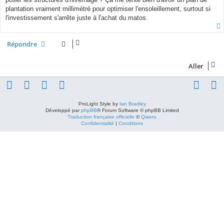
plantation vraiment millimétré pour optimiser l'ensoleillement, surtout si
l'investissement s'arrête juste à l'achat du matos.
Répondre
Aller
ProLight Style by
Ian Bradley
Développé par
phpBB
® Forum Software © phpBB Limited
Traduction française officielle
©
Qiaeru
Confidentialité
|
Conditions