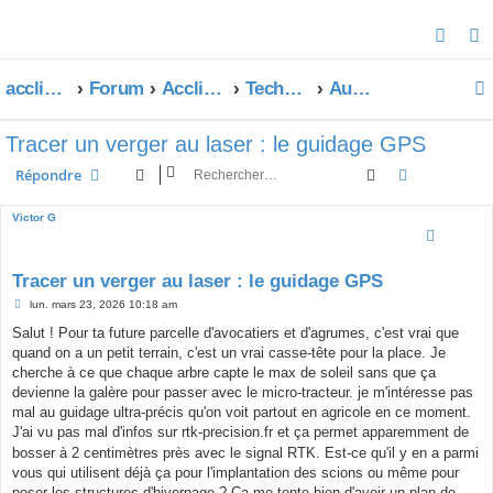
R
e
acclimatons.com
Forum
Acclimatons les fruitiers !
Techniques d'acclimatation
Autres techniques
c
h
Tracer un verger au laser : le guidage GPS
e
r
Rechercher
Recherche 
Répondre
c
Victor G
h
e
r
Tracer un verger au laser : le guidage GPS
M
lun. mars 23, 2026 10:18 am
e
s
Salut ! Pour ta future parcelle d'avocatiers et d'agrumes, c'est vrai que
s
quand on a un petit terrain, c'est un vrai casse-tête pour la place. Je
a
g
cherche à ce que chaque arbre capte le max de soleil sans que ça
e
devienne la galère pour passer avec le micro-tracteur. je m'intéresse pas
mal au guidage ultra-précis qu'on voit partout en agricole en ce moment.
J'ai vu pas mal d'infos
sur rtk-precision.fr
et ça permet apparemment de
bosser à 2 centimètres près avec le signal RTK. Est-ce qu'il y en a parmi
vous qui utilisent déjà ça pour l'implantation des scions ou même pour
poser les structures d'hivernage ? Ça me tente bien d'avoir un plan de