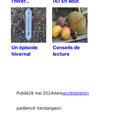
l’hiver…
(6) En août
c’est plus
simple !
Un épisode
Conseils de
hivernal
lecture
marqué et
tardif
Publié
28 mai 2024
dans
acclimatation
par
Benoit Vandangeon