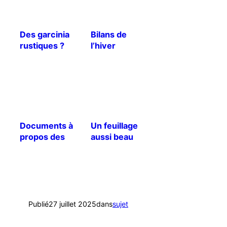
Des garcinia
Bilans de
rustiques ?
l’hiver
Documents à
Un feuillage
propos des
aussi beau
palmiers
qu’une fleur !
dattiers
Publié
27 juillet 2025
dans
sujet