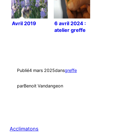
Avril 2019
6 avril 2024 :
atelier greffe
d’agrumes
Publié
4 mars 2025
dans
greffe
par
Benoit Vandangeon
Acclimatons