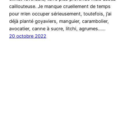
caillouteuse. Je manque cruellement de temps
pour m’en occuper sérieusement, toutefois, j’ai
déjà planté goyaviers, manguier, carambolier,
avocatier, canne à sucre, litchi, agrumes……
20 octobre 2022
Acclimatons
Images et texte Benoit Vandangeon tous droits réservés,
Adobe Stock