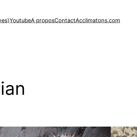
ves)
Youtube
A propos
Contact
Acclimatons.com
ian