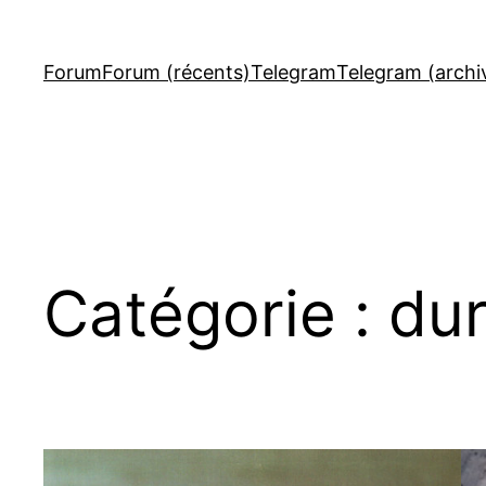
Aller
au
Forum
Forum (récents)
Telegram
Telegram (archi
contenu
Catégorie :
dur