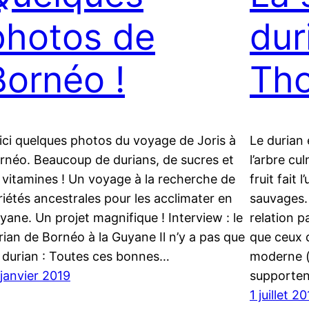
photos de
dur
Bornéo !
Th
ici quelques photos du voyage de Joris à
Le durian 
rnéo. Beaucoup de durians, de sucres et
l’arbre cu
 vitamines ! Un voyage à la recherche de
fruit fait
riétés ancestrales pour les acclimater en
sauvages.
yane. Un projet magnifique ! Interview : le
relation pa
rian de Bornéo à la Guyane Il n’y a pas que
que ceux 
 durian : Toutes ces bonnes…
moderne (
 janvier 2019
supporten
1 juillet 2