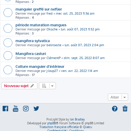
Réponses :
2
manguier greffé sur neflier
Dernier message par
fred
«
mer. oct. 25, 2023 11:36 am
Réponses :
4
période maturation mangues
Dernier message par
Okache
«
lun. août 07, 2023 11:52 pm
Réponses :
3
mangifera sylvatica
Dernier message par
belinsecte
«
lun. août 07, 2023 2:04 pm
Mangifera casturi
Dernier message par
ClémentP
«
dim. sept. 25, 2022 8:07 am
Culture manguier d'intérieur
Dernier message par
j-loup27
«
ven. avr. 22, 2022 1:14 am
Réponses :
17
Nouveau sujet
Aller
ProLight Style by
Ian Bradley
Développé par
phpBB
® Forum Software © phpBB Limited
Traduction française officielle
©
Qiaeru
Confidentialité
|
Conditions