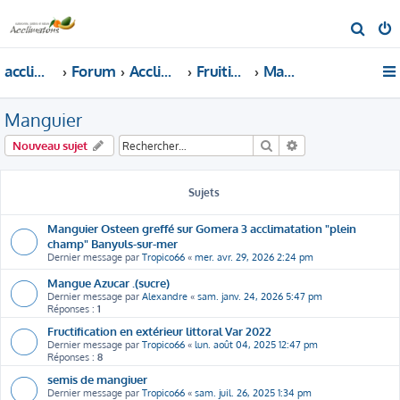
R
e
acclimatons.com
Forum
Acclimatons les fruitiers !
Fruitiers
Manguier
c
h
Manguier
e
r
Rechercher
Recherche avancé
Nouveau sujet
c
h
Sujets
e
r
Manguier Osteen greffé sur Gomera 3 acclimatation "plein
champ" Banyuls-sur-mer
Dernier message par
Tropico66
«
mer. avr. 29, 2026 2:24 pm
Mangue Azucar .(sucre)
Dernier message par
Alexandre
«
sam. janv. 24, 2026 5:47 pm
Réponses :
1
Fructification en extérieur littoral Var 2022
Dernier message par
Tropico66
«
lun. août 04, 2025 12:47 pm
Réponses :
8
semis de mangiuer
Dernier message par
Tropico66
«
sam. juil. 26, 2025 1:34 pm