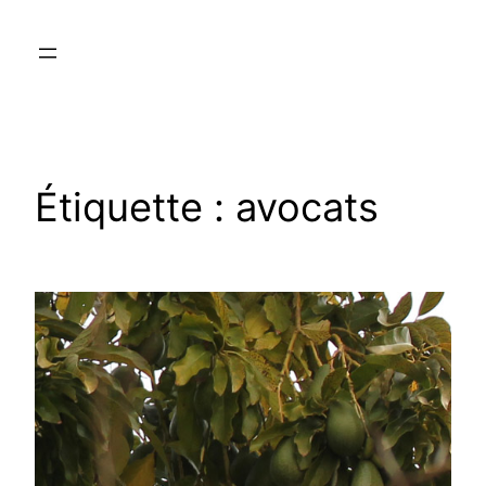
Aller
au
contenu
Étiquette :
avocats