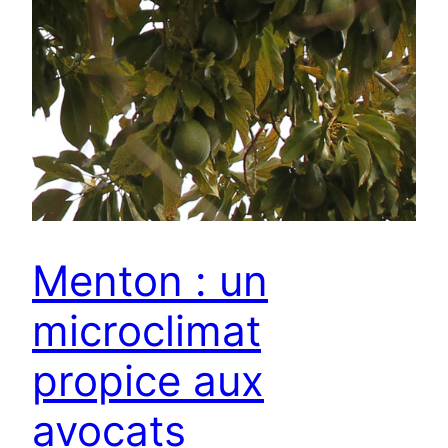
Menton : un
microclimat
propice aux
avocats