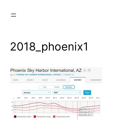
Aller
au
contenu
2018_phoenix1